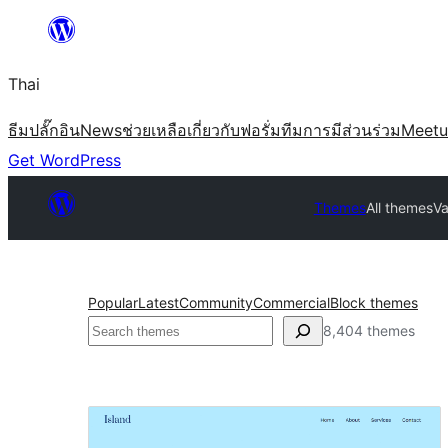
ข้าม
ไป
Thai
ยัง
เนื้อหา
ธีม
ปลั๊กอิน
News
ช่วยเหลือ
เกี่ยวกับ
ฟอรั่ม
ทีม
การมีส่วนร่วม
Meet
Get WordPress
Themes
All themes
Va
Popular
Latest
Community
Commercial
Block themes
ค้นหา
8,404 themes
All
themes