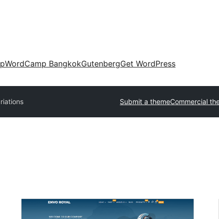
up
WordCamp Bangkok
Gutenberg
Get WordPress
riations
Submit a theme
Commercial th