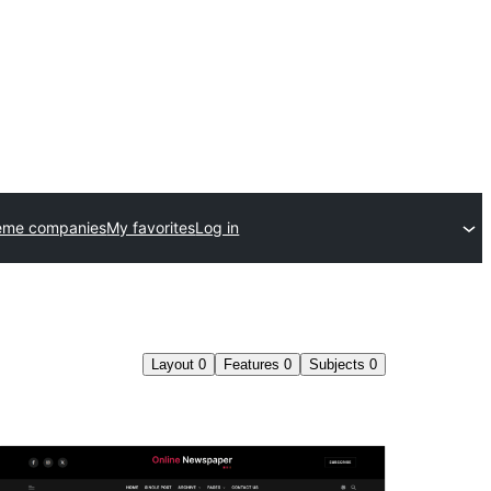
eme companies
My favorites
Log in
Layout
0
Features
0
Subjects
0