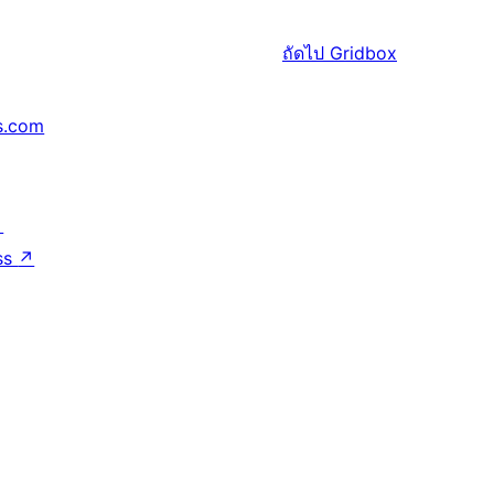
ถัดไป
Gridbox
s.com
↗
ss
↗