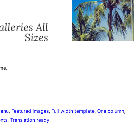
eme.
menu
, 
Featured images
, 
Full width template
, 
One column
, 
nts
, 
Translation ready