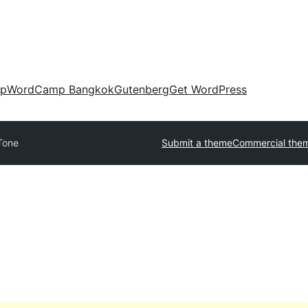
up
WordCamp Bangkok
Gutenberg
Get WordPress
Tone
Submit a theme
Commercial the