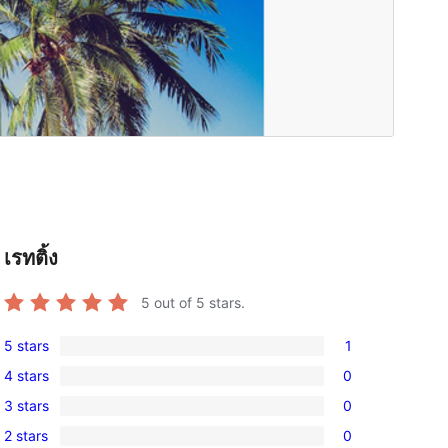
เรทติ้ง
5
out of 5 stars.
5 stars
1
1
4 stars
0
5-
0
3 stars
0
star
4-
0
review
2 stars
0
star
3-
0