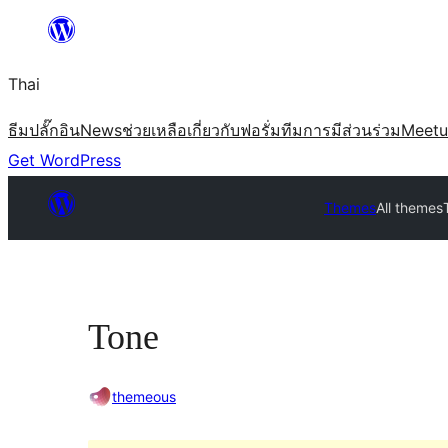
ข้าม
ไป
Thai
ยัง
เนื้อหา
ธีม
ปลั๊กอิน
News
ช่วยเหลือ
เกี่ยวกับ
ฟอรั่ม
ทีม
การมีส่วนร่วม
Meet
Get WordPress
Themes
All themes
Tone
themeous