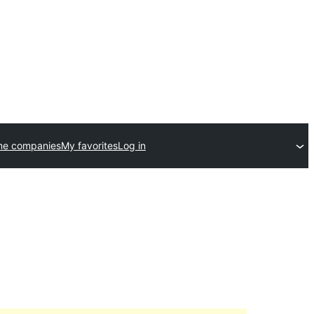
me companies
My favorites
Log in