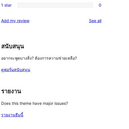
reviews
1 star
0
star
2-
0
reviews
star
1-
reviews
Add my review
See all
reviews
star
reviews
สนับสนุน
อยากจะพูดบางสิ่ง? ต้องการความช่วยเหลือ?
ดูฟอรั่มสนับสนุน
รายงาน
Does this theme have major issues?
รายงานธีมนี้