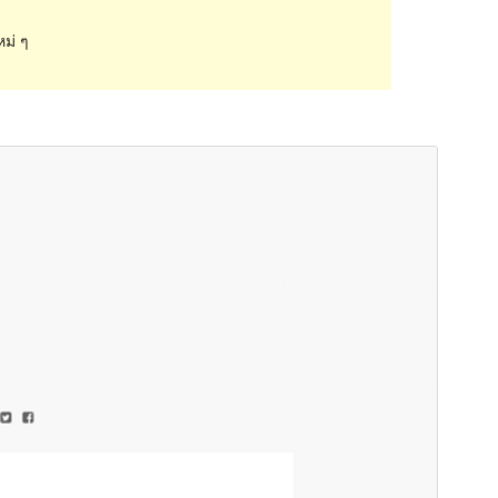
หม่ ๆ
ดูก่อน
ดาวน์โหลด
รุ่น
1.2.4
Last updated
เดือน วัน, ปี
Active installations
40+
Theme homepage