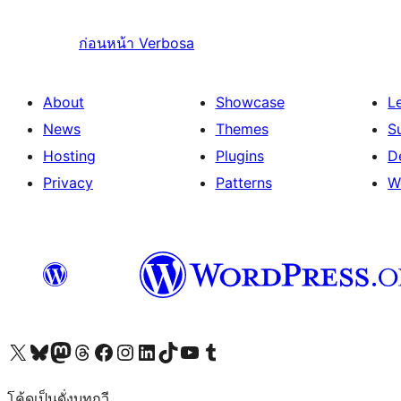
ก่อนหน้า
Verbosa
About
Showcase
L
News
Themes
S
Hosting
Plugins
D
Privacy
Patterns
W
Visit our X (formerly Twitter) account
Visit our Bluesky account
Visit our Mastodon account
Visit our Threads account
Visit our Facebook page
Visit our Instagram account
Visit our LinkedIn account
Visit our TikTok account
Visit our YouTube channel
Visit our Tumblr account
โค้ดเป็นดั่งบทกวี