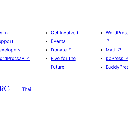
earn
Get Involved
WordPres
upport
Events
↗
evelopers
Donate
↗
Matt
↗
ordPress.tv
↗
Five for the
bbPress
Future
BuddyPre
Thai