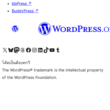
bbPress
↗
BuddyPress
↗
Visit our X (formerly Twitter) account
Visit our Bluesky account
Visit our Mastodon account
Visit our Threads account
Visit our Facebook page
Visit our Instagram account
Visit our LinkedIn account
Visit our TikTok account
Visit our YouTube channel
Visit our Tumblr account
โค้ดเป็นดั่งบทกวี
The WordPress® trademark is the intellectual property
of the WordPress Foundation.