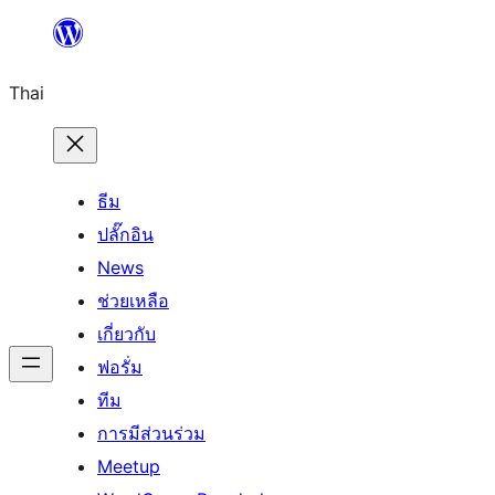
ข้าม
ไป
Thai
ยัง
เนื้อหา
ธีม
ปลั๊กอิน
News
ช่วยเหลือ
เกี่ยวกับ
ฟอรั่ม
ทีม
การมีส่วนร่วม
Meetup