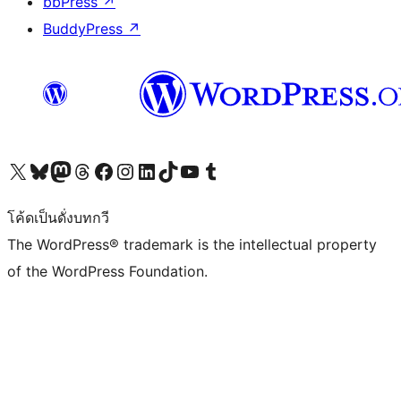
bbPress
↗
BuddyPress
↗
Visit our X (formerly Twitter) account
Visit our Bluesky account
Visit our Mastodon account
Visit our Threads account
Visit our Facebook page
Visit our Instagram account
Visit our LinkedIn account
Visit our TikTok account
Visit our YouTube channel
Visit our Tumblr account
โค้ดเป็นดั่งบทกวี
The WordPress® trademark is the intellectual property
of the WordPress Foundation.