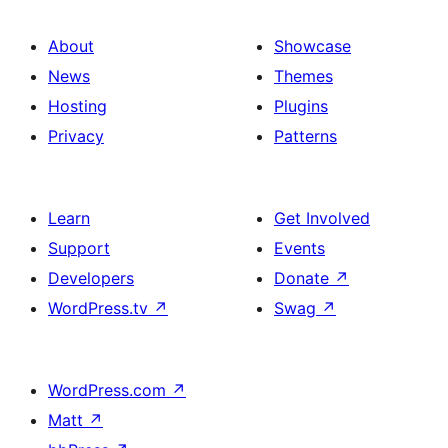
About
Showcase
News
Themes
Hosting
Plugins
Privacy
Patterns
Learn
Get Involved
Support
Events
Developers
Donate
↗
WordPress.tv
↗
Swag
↗
WordPress.com
↗
Matt
↗