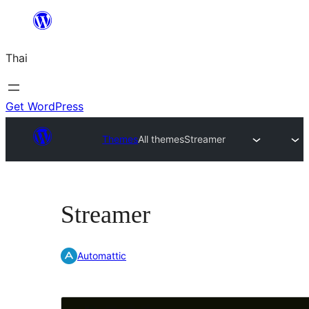
ข้าม
ไป
Thai
ยัง
เนื้อหา
Get WordPress
Themes
All themes
Streamer
Streamer
Automattic