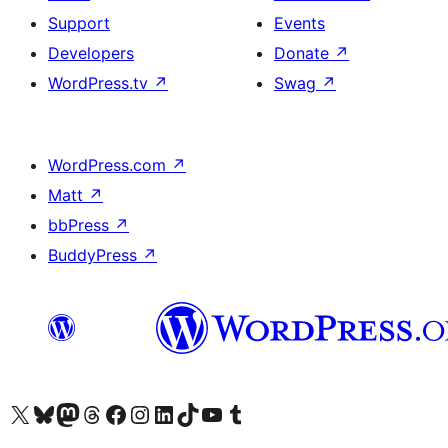
Support
Events
Developers
Donate
↗
WordPress.tv
↗
Swag
↗
WordPress.com
↗
Matt
↗
bbPress
↗
BuddyPress
↗
Visit our X (formerly Twitter) account
Visit our Bluesky account
Visit our Mastodon account
Visit our Threads account
Visit our Facebook page
Visit our Instagram account
Visit our LinkedIn account
Visit our TikTok account
Visit our YouTube channel
Visit our Tumblr account