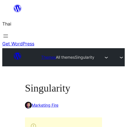
ข้าม
ไป
Thai
ยัง
เนื้อหา
Get WordPress
Themes
All themes
Singularity
Singularity
Marketing Fire