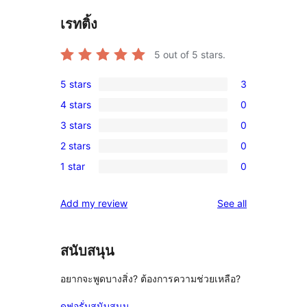
เรทติ้ง
5
out of 5 stars.
5 stars
3
3
4 stars
0
5-
0
3 stars
0
star
4-
0
reviews
2 stars
0
star
3-
0
reviews
1 star
0
star
2-
0
reviews
star
1-
reviews
Add my review
See all
reviews
star
reviews
สนับสนุน
อยากจะพูดบางสิ่ง? ต้องการความช่วยเหลือ?
ดูฟอรั่มสนับสนุน