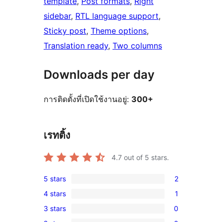
template
, 
Post formats
, 
Right
sidebar
, 
RTL language support
, 
Sticky post
, 
Theme options
, 
Translation ready
, 
Two columns
Downloads per day
การติดตั้งที่เปิดใช้งานอยู่:
300+
เรทติ้ง
4.7
out of 5 stars.
5 stars
2
2
4 stars
1
5-
1
3 stars
0
star
4-
0