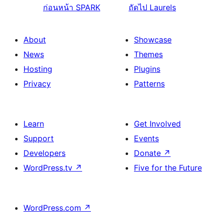
ก่อนหน้า
SPARK
ถัดไป
Laurels
About
Showcase
News
Themes
Hosting
Plugins
Privacy
Patterns
Learn
Get Involved
Support
Events
Developers
Donate
↗
WordPress.tv
↗
Five for the Future
WordPress.com
↗