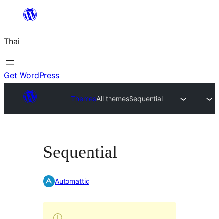
ข้าม
ไป
Thai
ยัง
เนื้อหา
Get WordPress
Themes
All themes
Sequential
Sequential
Automattic