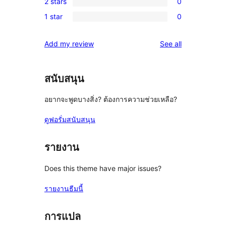
reviews
2 stars
0
star
3-
0
review
1 star
0
star
2-
0
reviews
star
1-
reviews
Add my review
See all
reviews
star
reviews
สนับสนุน
อยากจะพูดบางสิ่ง? ต้องการความช่วยเหลือ?
ดูฟอรั่มสนับสนุน
รายงาน
Does this theme have major issues?
รายงานธีมนี้
การแปล