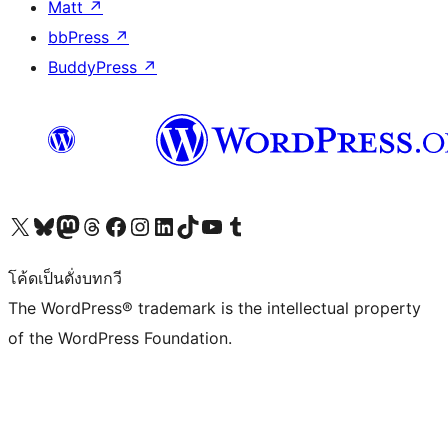
Matt
↗
bbPress
↗
BuddyPress
↗
Visit our X (formerly Twitter) account
Visit our Bluesky account
Visit our Mastodon account
Visit our Threads account
Visit our Facebook page
Visit our Instagram account
Visit our LinkedIn account
Visit our TikTok account
Visit our YouTube channel
Visit our Tumblr account
โค้ดเป็นดั่งบทกวี
The WordPress® trademark is the intellectual property
of the WordPress Foundation.