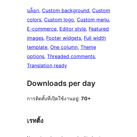
บล็อก
, 
Custom background
, 
Custom
colors
, 
Custom logo
, 
Custom menu
, 
E-commerce
, 
Editor style
, 
Featured
images
, 
Footer widgets
, 
Full width
template
, 
One column
, 
Theme
options
, 
Threaded comments
, 
Translation ready
Downloads per day
การติดตั้งที่เปิดใช้งานอยู่:
70+
เรทติ้ง