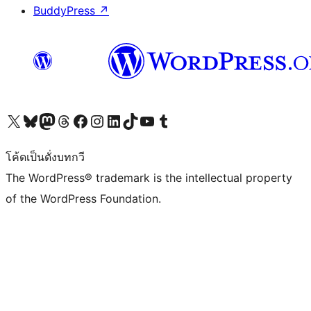
BuddyPress
↗
Visit our X (formerly Twitter) account
Visit our Bluesky account
Visit our Mastodon account
Visit our Threads account
Visit our Facebook page
Visit our Instagram account
Visit our LinkedIn account
Visit our TikTok account
Visit our YouTube channel
Visit our Tumblr account
โค้ดเป็นดั่งบทกวี
The WordPress® trademark is the intellectual property
of the WordPress Foundation.