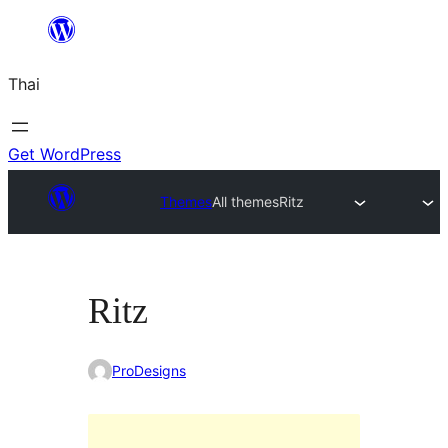
ข้าม
ไป
Thai
ยัง
เนื้อหา
Get WordPress
Themes
All themes
Ritz
Ritz
ProDesigns