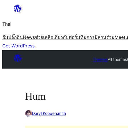
ข้าม
ไป
Thai
ยัง
เนื้อหา
ธีม
ปลั๊กอิน
News
ช่วยเหลือ
เกี่ยวกับ
ฟอรั่ม
ทีม
การมีส่วนร่วม
Meet
Get WordPress
Themes
All themes
Hum
Daryl Koopersmith