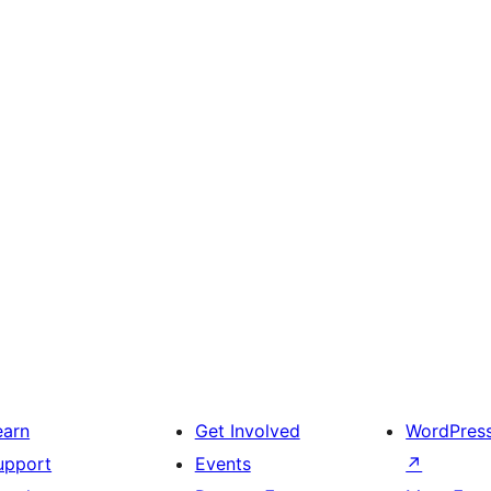
earn
Get Involved
WordPres
upport
Events
↗