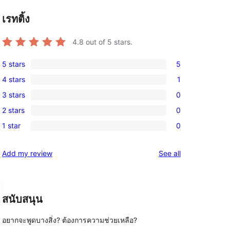
เรทติ้ง
4.8
out of 5 stars.
5 stars
5
5
4 stars
1
5-
1
3 stars
0
star
4-
0
reviews
2 stars
0
star
3-
0
review
1 star
0
star
2-
0
reviews
star
1-
reviews
Add my review
See all
reviews
star
reviews
สนับสนุน
อยากจะพูดบางสิ่ง? ต้องการความช่วยเหลือ?