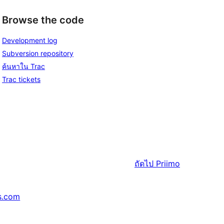
Browse the code
Development log
Subversion repository
ค้นหาใน Trac
Trac tickets
ถัดไป
Priimo
s.com