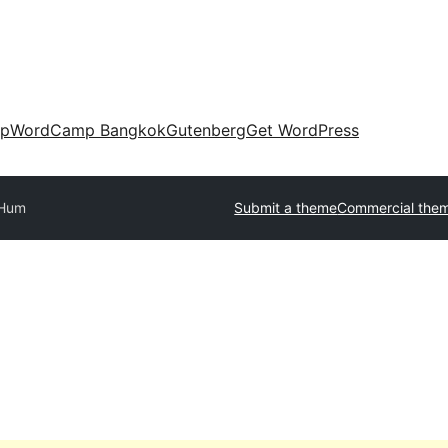
up
WordCamp Bangkok
Gutenberg
Get WordPress
Hum
Submit a theme
Commercial the