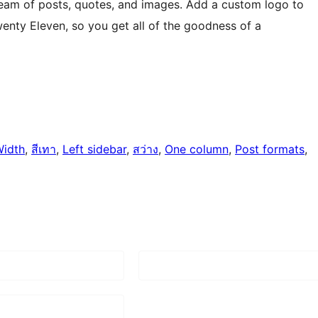
eam of posts, quotes, and images. Add a custom logo to
enty Eleven, so you get all of the goodness of a
Width
, 
สีเทา
, 
Left sidebar
, 
สว่าง
, 
One column
, 
Post formats
, 