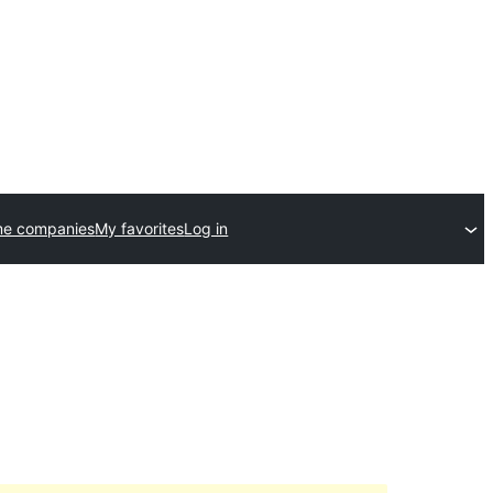
me companies
My favorites
Log in