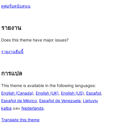
ดูฟอรั่มสนับสนุน
รายงาน
Does this theme have major issues?
รายงานธีมนี้
การแปล
This theme is available in the following languages:
English (Canada)
,
English (UK)
,
English (US)
,
Español
,
Español de México
,
Español de Venezuela
,
Lietuvių
kalba
และ
Nederlands
.
Translate this theme