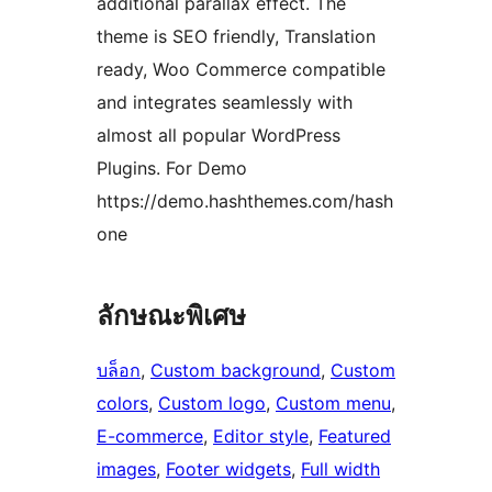
additional parallax effect. The
theme is SEO friendly, Translation
ready, Woo Commerce compatible
and integrates seamlessly with
almost all popular WordPress
Plugins. For Demo
https://demo.hashthemes.com/hash
one
ลักษณะพิเศษ
บล็อก
, 
Custom background
, 
Custom
colors
, 
Custom logo
, 
Custom menu
, 
E-commerce
, 
Editor style
, 
Featured
images
, 
Footer widgets
, 
Full width