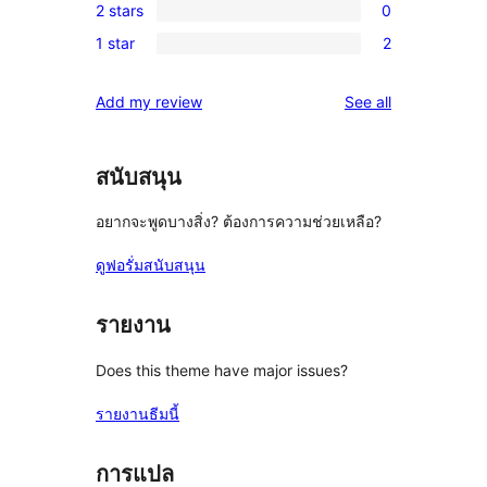
reviews
2 stars
0
star
3-
0
review
1 star
2
star
2-
2
reviews
star
1-
reviews
Add my review
See all
reviews
star
reviews
สนับสนุน
อยากจะพูดบางสิ่ง? ต้องการความช่วยเหลือ?
ดูฟอรั่มสนับสนุน
รายงาน
Does this theme have major issues?
รายงานธีมนี้
การแปล