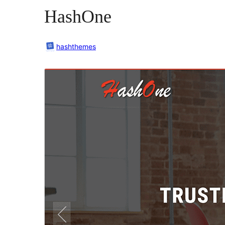
HashOne
hashthemes