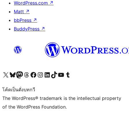
WordPress.com
↗
Matt
↗
bbPress
↗
BuddyPress
↗
Visit our X (formerly Twitter) account
Visit our Bluesky account
Visit our Mastodon account
Visit our Threads account
Visit our Facebook page
Visit our Instagram account
Visit our LinkedIn account
Visit our TikTok account
Visit our YouTube channel
Visit our Tumblr account
โค้ดเป็นดั่งบทกวี
The WordPress® trademark is the intellectual property
of the WordPress Foundation.