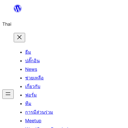
ข้าม
ไป
Thai
ยัง
เนื้อหา
ธีม
ปลั๊กอิน
News
ช่วยเหลือ
เกี่ยวกับ
ฟอรั่ม
ทีม
การมีส่วนร่วม
Meetup