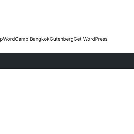
up
WordCamp Bangkok
Gutenberg
Get WordPress