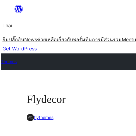
ข้าม
ไป
Thai
ยัง
เนื้อหา
ธีม
ปลั๊กอิน
News
ช่วยเหลือ
เกี่ยวกับ
ฟอรั่ม
ทีม
การมีส่วนร่วม
Meet
Get WordPress
Themes
Flydecor
flythemes