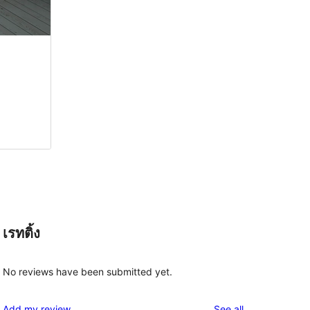
เรทติ้ง
No reviews have been submitted yet.
reviews
Add my review
See all