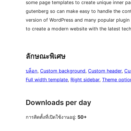
some page templates to create unique inner pag
gutenberg so can make easy to handle the conte
version of WordPress and many popular plugin 
to create a modern website with the latest tech
ลักษณะพิเศษ
บล็อก
, 
Custom background
, 
Custom header
, 
Cu
Full width template
, 
Right sidebar
, 
Theme optio
Downloads per day
การติดตั้งที่เปิดใช้งานอยู่:
50+