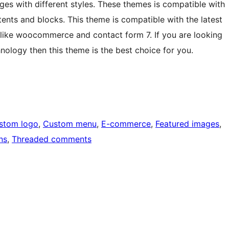
es with different styles. These themes is compatible with
nts and blocks. This theme is compatible with the latest
like woocommerce and contact form 7. If you are looking
nology then this theme is the best choice for you.
stom logo
, 
Custom menu
, 
E-commerce
, 
Featured images
, 
ns
, 
Threaded comments