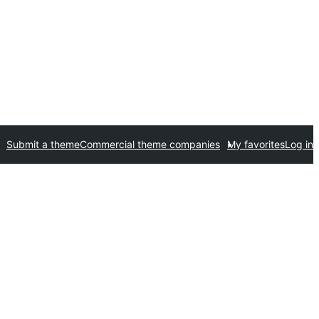
Submit a theme
Commercial theme companies
My favorites
Log in