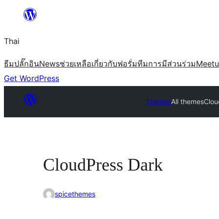
ข้าม
ไป
Thai
ยัง
เนื้อหา
ธีม
ปลั๊กอิน
News
ช่วยเหลือ
เกี่ยวกับ
ฟอรั่ม
ทีม
การมีส่วนร่วม
Meet
Get WordPress
Themes
All themes
Clou
CloudPress Dark
spicethemes