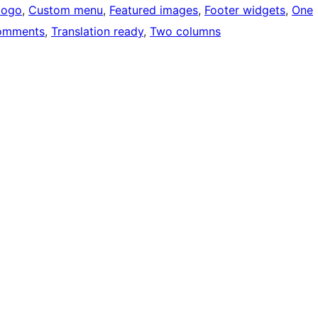
logo
, 
Custom menu
, 
Featured images
, 
Footer widgets
, 
One
omments
, 
Translation ready
, 
Two columns