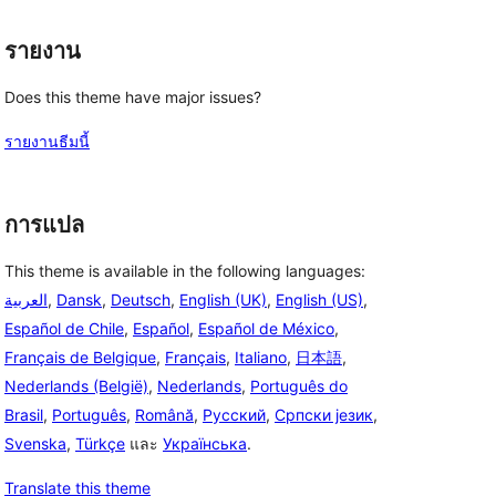
รายงาน
Does this theme have major issues?
รายงานธีมนี้
การแปล
This theme is available in the following languages:
العربية
,
Dansk
,
Deutsch
,
English (UK)
,
English (US)
,
Español de Chile
,
Español
,
Español de México
,
Français de Belgique
,
Français
,
Italiano
,
日本語
,
Nederlands (België)
,
Nederlands
,
Português do
Brasil
,
Português
,
Română
,
Русский
,
Српски језик
,
Svenska
,
Türkçe
และ
Українська
.
Translate this theme