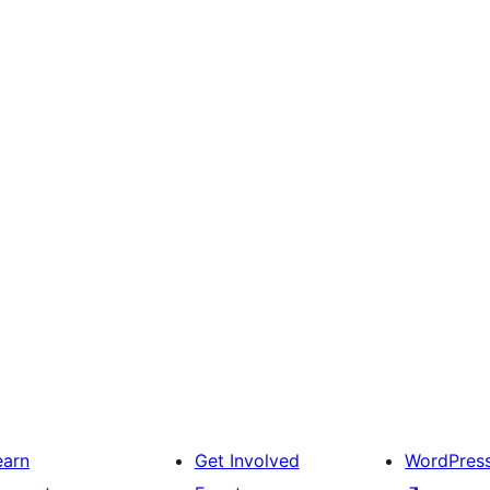
earn
Get Involved
WordPres