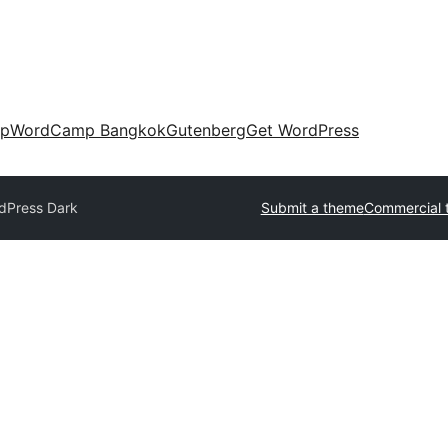
up
WordCamp Bangkok
Gutenberg
Get WordPress
dPress Dark
Submit a theme
Commercial 