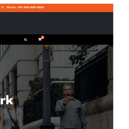
ดูก่อน
ดาวน์โหลด
นี่เป็นธีมลูกของ
CloudPress
รุ่น
1.1.4
Last updated
เดือน วัน, ปี
Active installations
200+
WordPress version
4.5
PHP version
5.4
Theme homepage