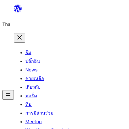
ข้าม
ไป
Thai
ยัง
เนื้อหา
ธีม
ปลั๊กอิน
News
ช่วยเหลือ
เกี่ยวกับ
ฟอรั่ม
ทีม
การมีส่วนร่วม
Meetup