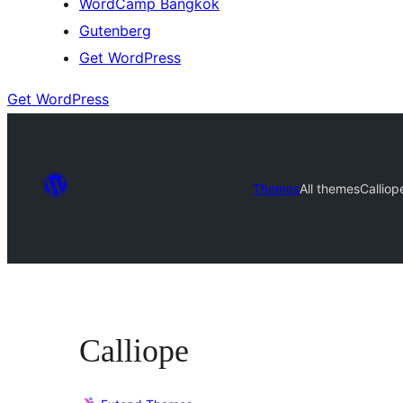
WordCamp Bangkok
Gutenberg
Get WordPress
Get WordPress
Themes
All themes
Calliop
Calliope