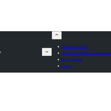
Submit a theme
e
Commercial theme companies
My favorites
Log in