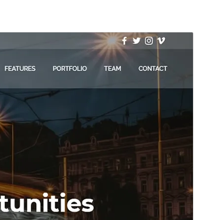
ดูก่อน
ดาวน์โหลด
นี่เป็นธีมลูกของ
Colibri WP
รุ่น
1.0.64
Last updated
เดือน วัน, ปี
Active installations
4,000+
PHP version
5.6