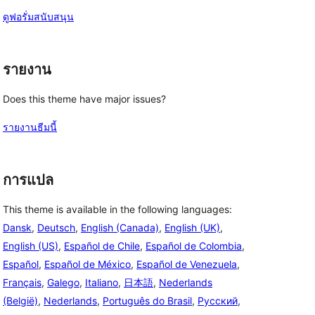
ดูฟอรั่มสนับสนุน
รายงาน
Does this theme have major issues?
รายงานธีมนี้
การแปล
This theme is available in the following languages:
Dansk
,
Deutsch
,
English (Canada)
,
English (UK)
,
English (US)
,
Español de Chile
,
Español de Colombia
,
Español
,
Español de México
,
Español de Venezuela
,
Français
,
Galego
,
Italiano
,
日本語
,
Nederlands
(België)
,
Nederlands
,
Português do Brasil
,
Русский
,