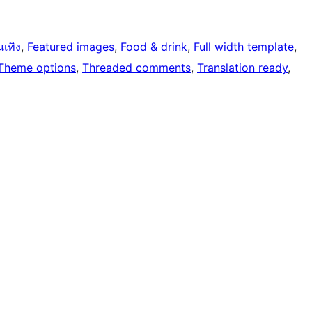
นเทิง
, 
Featured images
, 
Food & drink
, 
Full width template
, 
Theme options
, 
Threaded comments
, 
Translation ready
, 