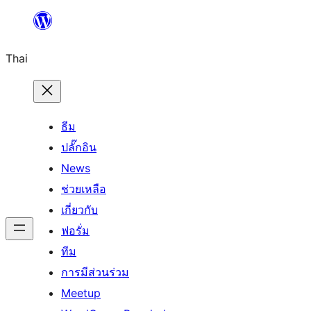
ข้าม
ไป
Thai
ยัง
เนื้อหา
ธีม
ปลั๊กอิน
News
ช่วยเหลือ
เกี่ยวกับ
ฟอรั่ม
ทีม
การมีส่วนร่วม
Meetup