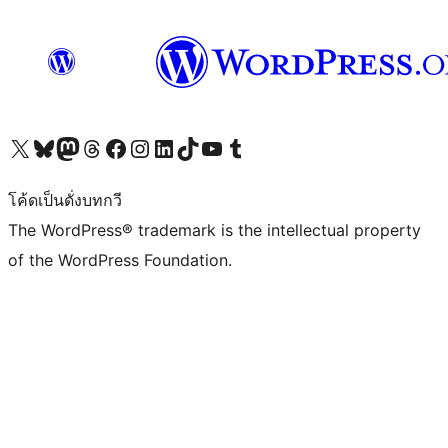
Visit our X (formerly Twitter) account
Visit our Bluesky account
Visit our Mastodon account
Visit our Threads account
Visit our Facebook page
Visit our Instagram account
Visit our LinkedIn account
Visit our TikTok account
Visit our YouTube channel
Visit our Tumblr account
โค้ดเป็นดั่งบทกวี
The WordPress® trademark is the intellectual property
of the WordPress Foundation.