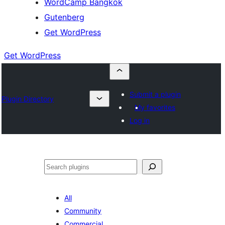
WordCamp Bangkok
Gutenberg
Get WordPress
Get WordPress
Submit a plugin
Plugin Directory
My favorites
Log in
ค้นหา
All
Community
Commercial