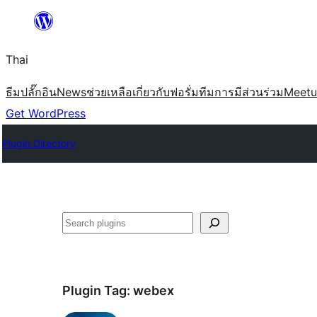
ข้าม
ไป
Thai
ยัง
เนื้อหา
ธีม
ปลั๊กอิน
News
ช่วยเหลือ
เกี่ยวกับ
ฟอรั่ม
ทีม
การมีส่วนร่วม
Meet
Get WordPress
Plugin Directory
ค้นหา
Plugin Tag:
webex