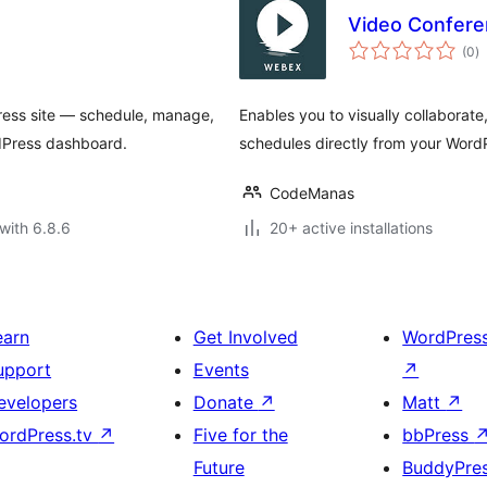
Video Confere
to
(0
)
ra
ress site — schedule, manage,
Enables you to visually collaborate
dPress dashboard.
schedules directly from your Wor
CodeManas
with 6.8.6
20+ active installations
earn
Get Involved
WordPres
upport
Events
↗
evelopers
Donate
↗
Matt
↗
ordPress.tv
↗
Five for the
bbPress
Future
BuddyPre