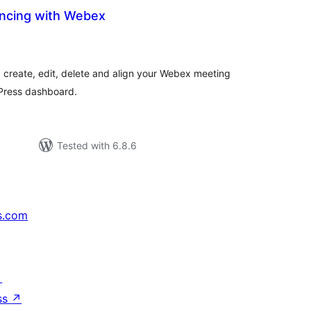
ncing with Webex
tal
tings
, create, edit, delete and align your Webex meeting
dPress dashboard.
Tested with 6.8.6
s.com
↗
ss
↗