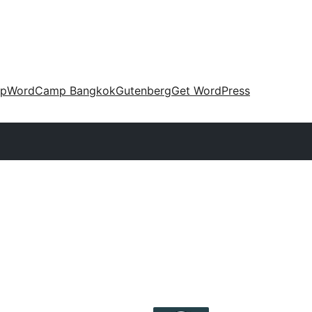
up
WordCamp Bangkok
Gutenberg
Get WordPress