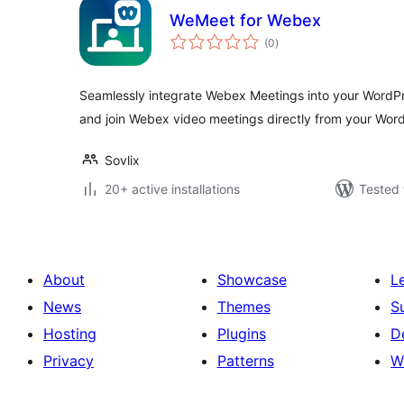
WeMeet for Webex
total
(0
)
ratings
Seamlessly integrate Webex Meetings into your WordP
and join Webex video meetings directly from your Wor
Sovlix
20+ active installations
Tested 
About
Showcase
L
News
Themes
S
Hosting
Plugins
D
Privacy
Patterns
W