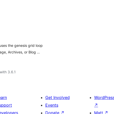
s the genesis grid loop
age, Archives, or Blog …
with 3.6.1
earn
Get Involved
WordPres
upport
Events
↗
evelopers
Donate
↗
Matt
↗