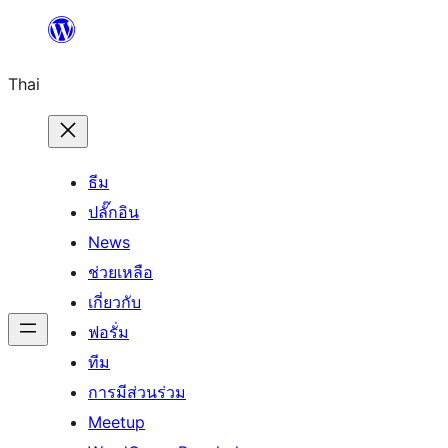
ข้าม
ไป
Thai
ยัง
เนื้อหา
ธีม
ปลั๊กอิน
News
ช่วยเหลือ
เกี่ยวกับ
ฟอรั่ม
ทีม
การมีส่วนร่วม
Meetup