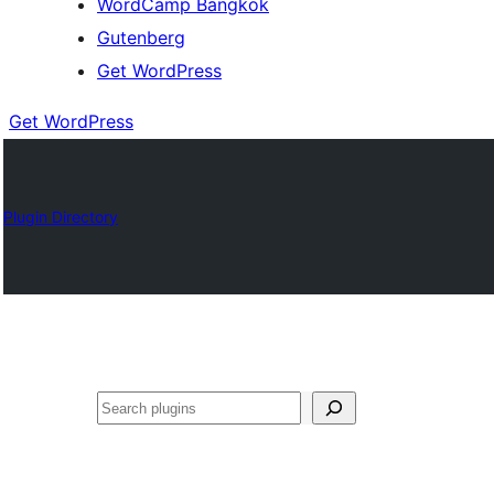
WordCamp Bangkok
Gutenberg
Get WordPress
Get WordPress
Plugin Directory
ค้นหา