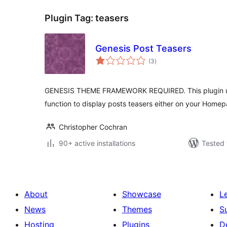
Plugin Tag:
teasers
Genesis Post Teasers
total
(3
)
ratings
GENESIS THEME FRAMEWORK REQUIRED. This plugin use
function to display posts teasers either on your Homep
Christopher Cochran
90+ active installations
Tested 
About
Showcase
L
News
Themes
S
Hosting
Plugins
D