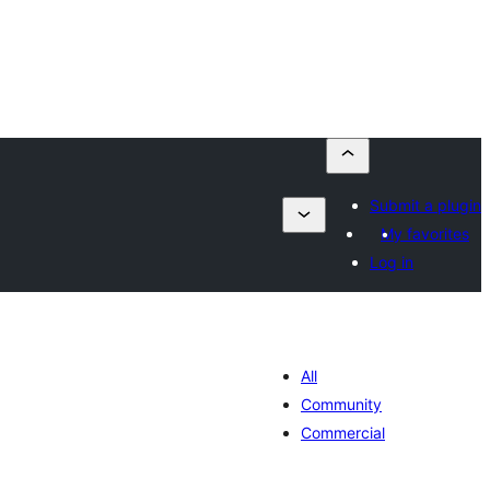
Submit a plugin
My favorites
Log in
All
Community
Commercial