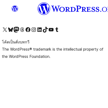
Visit our X (formerly Twitter) account
Visit our Bluesky account
Visit our Mastodon account
Visit our Threads account
Visit our Facebook page
Visit our Instagram account
Visit our LinkedIn account
Visit our TikTok account
Visit our YouTube channel
Visit our Tumblr account
โค้ดเป็นดั่งบทกวี
The WordPress® trademark is the intellectual property of
the WordPress Foundation.