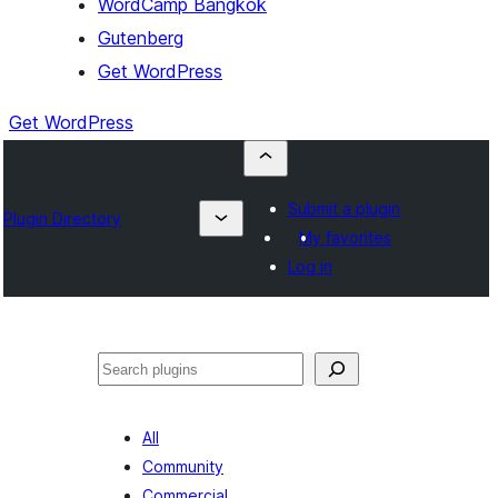
WordCamp Bangkok
Gutenberg
Get WordPress
Get WordPress
Submit a plugin
Plugin Directory
My favorites
Log in
ค้นหา
All
Community
Commercial