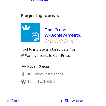
Plugin Tag:
quests
GamiPress –
WPAchievements
total
Importer
(0
)
ratings
Tool to migrate all stored data from
WPAchievements to GamiPress
Ruben Garcia
10+ active installations
Tested with 6.9.5
About
Showcase