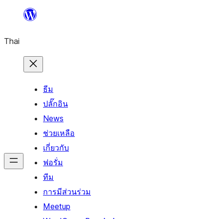
ข้าม
ไป
Thai
ยัง
เนื้อหา
ธีม
ปลั๊กอิน
News
ช่วยเหลือ
เกี่ยวกับ
ฟอรั่ม
ทีม
การมีส่วนร่วม
Meetup