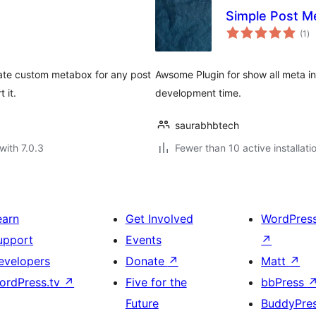
Simple Post M
to
(1
)
ra
reate custom metabox for any post
Awsome Plugin for show all meta in
 it.
development time.
saurabhbtech
with 7.0.3
Fewer than 10 active installati
earn
Get Involved
WordPres
upport
Events
↗
evelopers
Donate
↗
Matt
↗
ordPress.tv
↗
Five for the
bbPress
Future
BuddyPre