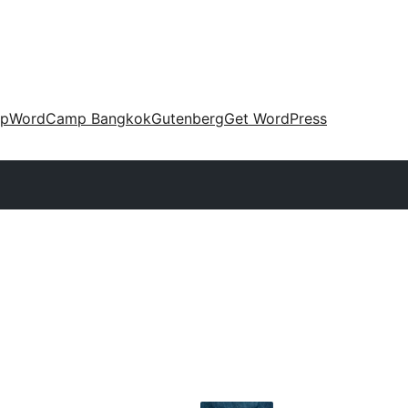
up
WordCamp Bangkok
Gutenberg
Get WordPress