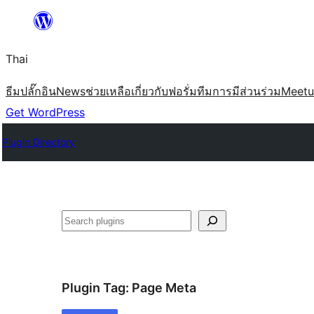
ข้าม
ไป
Thai
ยัง
เนื้อหา
ธีม
ปลั๊กอิน
News
ช่วยเหลือ
เกี่ยวกับ
ฟอรั่ม
ทีม
การมีส่วนร่วม
Meet
Get WordPress
Plugin Directory
ค้นหา
Plugin Tag:
Page Meta