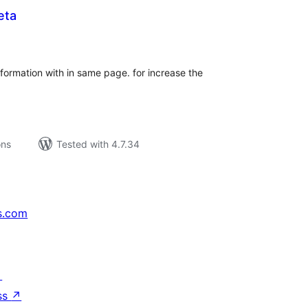
eta
tal
tings
formation with in same page. for increase the
ons
Tested with 4.7.34
s.com
↗
ss
↗