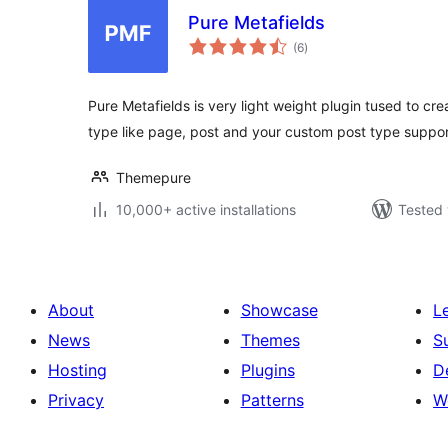
Pure Metafields
total
(6
)
ratings
Pure Metafields is very light weight plugin tused to c
type like page, post and your custom post type support
Themepure
10,000+ active installations
Tested 
About
Showcase
L
News
Themes
S
Hosting
Plugins
D
Privacy
Patterns
W