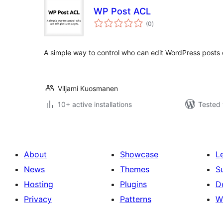
WP Post ACL
total
(0
)
ratings
A simple way to control who can edit WordPress posts 
Viljami Kuosmanen
10+ active installations
Tested 
About
Showcase
L
News
Themes
S
Hosting
Plugins
D
Privacy
Patterns
W