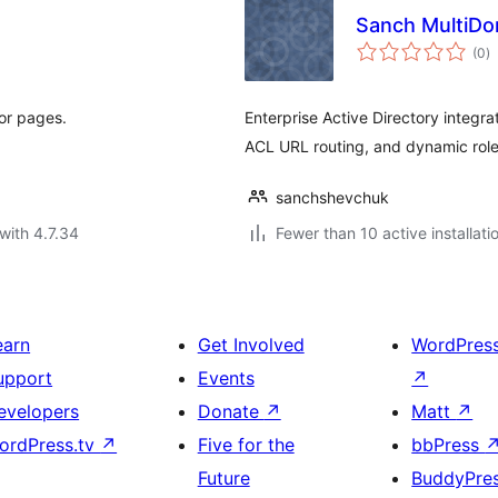
Sanch MultiDo
to
(0
)
ra
or pages.
Enterprise Active Directory integra
ACL URL routing, and dynamic rol
sanchshevchuk
with 4.7.34
Fewer than 10 active installati
earn
Get Involved
WordPres
upport
Events
↗
evelopers
Donate
↗
Matt
↗
ordPress.tv
↗
Five for the
bbPress
Future
BuddyPre