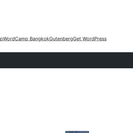
up
WordCamp Bangkok
Gutenberg
Get WordPress