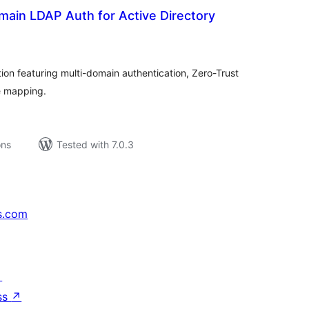
main LDAP Auth for Active Directory
tal
tings
tion featuring multi-domain authentication, Zero-Trust
e mapping.
ons
Tested with 7.0.3
s.com
↗
ss
↗