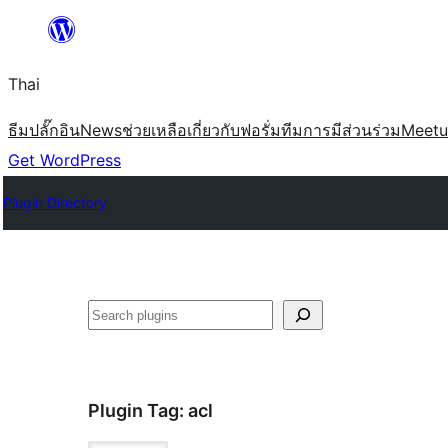
ข้าม
ไป
Thai
ยัง
เนื้อหา
ธีม
ปลั๊กอิน
News
ช่วยเหลือ
เกี่ยวกับ
ฟอรั่ม
ทีม
การมีส่วนร่วม
Meet
Get WordPress
Plugin Directory
ค้นหา
Plugin Tag:
acl