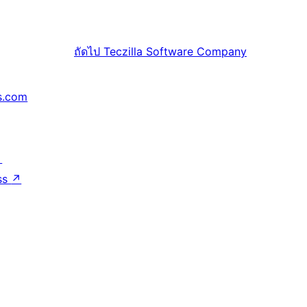
ถัดไป
Teczilla Software Company
s.com
↗
ss
↗