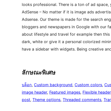
looks professional. There is a ton of ad space
AdSense – No matter if it is image ads adverti
Adsense. Our theme is made for the search eng
bloggers and newspapers in Google with our fa
about lifestyle and travel for example then this
dark, white or give it a personal colorized min
have a sidebar with widgets. Being creative an
ลักษณะพิเศษ
บล็อก
, 
Custom background
, 
Custom colors
, 
Cus
image header
, 
Featured images
, 
Flexible header
post
, 
Theme options
, 
Threaded comments
, 
Tra