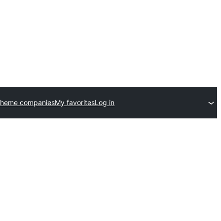
theme companies
My favorites
Log in