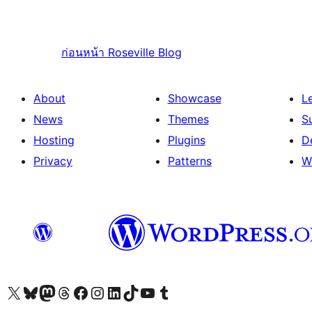
ก่อนหน้า
Roseville Blog
About
Showcase
L
News
Themes
S
Hosting
Plugins
D
Privacy
Patterns
W
Visit our X (formerly Twitter) account
Visit our Bluesky account
Visit our Mastodon account
Visit our Threads account
Visit our Facebook page
Visit our Instagram account
Visit our LinkedIn account
Visit our TikTok account
Visit our YouTube channel
Visit our Tumblr account