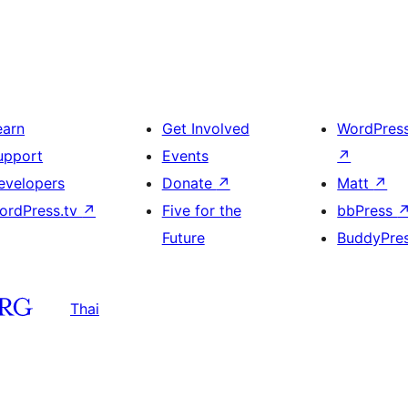
earn
Get Involved
WordPres
upport
Events
↗
evelopers
Donate
↗
Matt
↗
ordPress.tv
↗
Five for the
bbPress
Future
BuddyPre
Thai