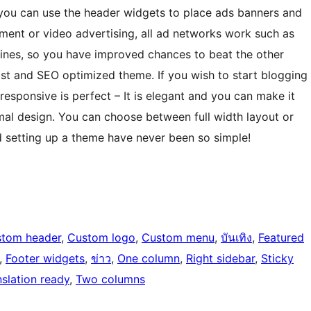
, you can use the header widgets to place ads banners and
sment or video advertising, all ad networks work such as
ines, so you have improved chances to beat the other
st and SEO optimized theme. If you wish to start blogging
 responsive is perfect – It is elegant and you can make it
imal design. You can choose between full width layout or
d setting up a theme have never been so simple!
tom header
, 
Custom logo
, 
Custom menu
, 
บันเทิง
, 
Featured
, 
Footer widgets
, 
ข่าว
, 
One column
, 
Right sidebar
, 
Sticky
nslation ready
, 
Two columns