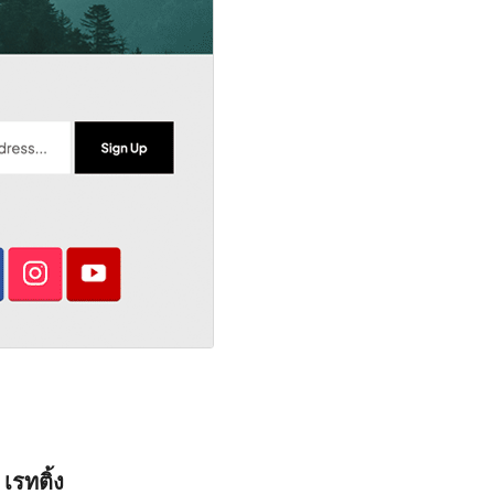
เรทติ้ง