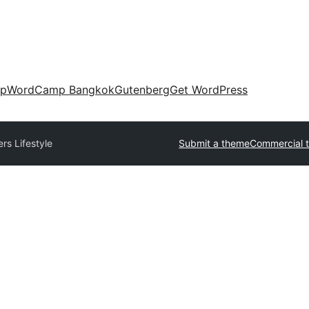
up
WordCamp Bangkok
Gutenberg
Get WordPress
ers Lifestyle
Submit a theme
Commercial 