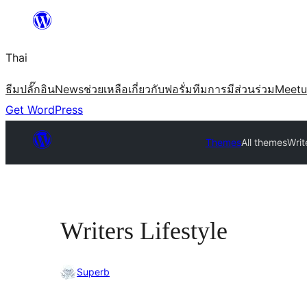
ข้าม
ไป
Thai
ยัง
เนื้อหา
ธีม
ปลั๊กอิน
News
ช่วยเหลือ
เกี่ยวกับ
ฟอรั่ม
ทีม
การมีส่วนร่วม
Meet
Get WordPress
Themes
All themes
Writ
Writers Lifestyle
Superb