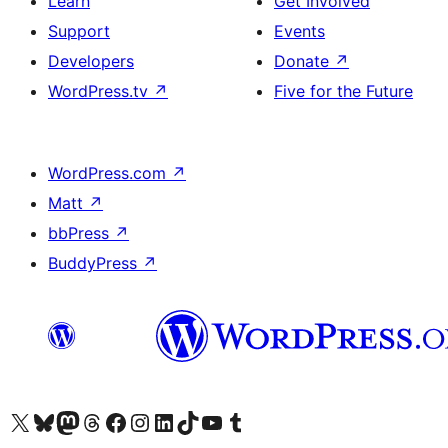
Learn
Get Involved
Support
Events
Developers
Donate
↗
WordPress.tv
↗
Five for the Future
WordPress.com
↗
Matt
↗
bbPress
↗
BuddyPress
↗
Visit our X (formerly Twitter) account
Visit our Bluesky account
Visit our Mastodon account
Visit our Threads account
Visit our Facebook page
Visit our Instagram account
Visit our LinkedIn account
Visit our TikTok account
Visit our YouTube channel
Visit our Tumblr account