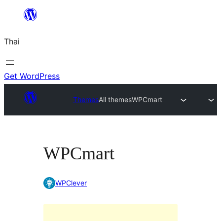
ข้าม
ไป
Thai
ยัง
เนื้อหา
Get WordPress
Themes
All themes
WPCmart
WPCmart
WPClever