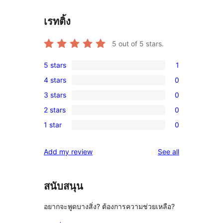
เรทติ้ง
5
out of 5 stars.
5 stars
1
1
4 stars
0
5-
0
3 stars
0
star
4-
0
review
2 stars
0
star
3-
0
reviews
1 star
0
star
2-
0
reviews
star
1-
reviews
Add my review
See all
reviews
star
reviews
สนับสนุน
อยากจะพูดบางสิ่ง? ต้องการความช่วยเหลือ?