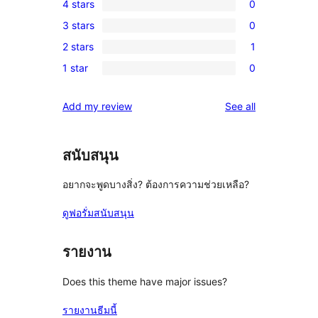
4 stars
0
5-
0
3 stars
0
star
4-
0
review
2 stars
1
star
3-
1
reviews
1 star
0
star
2-
0
reviews
star
1-
reviews
Add my review
See all
review
star
reviews
สนับสนุน
อยากจะพูดบางสิ่ง? ต้องการความช่วยเหลือ?
ดูฟอรั่มสนับสนุน
รายงาน
Does this theme have major issues?
รายงานธีมนี้