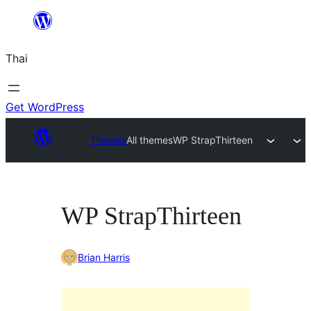
ข้าม
ไป
Thai
ยัง
เนื้อหา
Get WordPress
Themes
All themes
WP StrapThirteen
WP StrapThirteen
Brian Harris