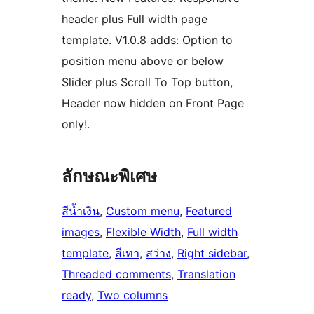
header plus Full width page
template. V1.0.8 adds: Option to
position menu above or below
Slider plus Scroll To Top button,
Header now hidden on Front Page
only!.
ลักษณะพิเศษ
สีน้ำเงิน
, 
Custom menu
, 
Featured
images
, 
Flexible Width
, 
Full width
template
, 
สีเทา
, 
สว่าง
, 
Right sidebar
, 
Threaded comments
, 
Translation
ready
, 
Two columns