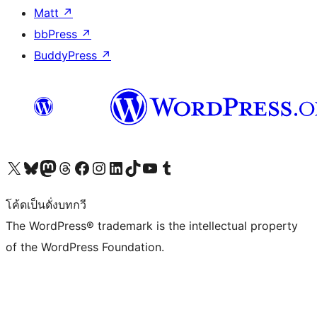
Matt
↗
bbPress
↗
BuddyPress
↗
Visit our X (formerly Twitter) account
Visit our Bluesky account
Visit our Mastodon account
Visit our Threads account
Visit our Facebook page
Visit our Instagram account
Visit our LinkedIn account
Visit our TikTok account
Visit our YouTube channel
Visit our Tumblr account
โค้ดเป็นดั่งบทกวี
The WordPress® trademark is the intellectual property
of the WordPress Foundation.