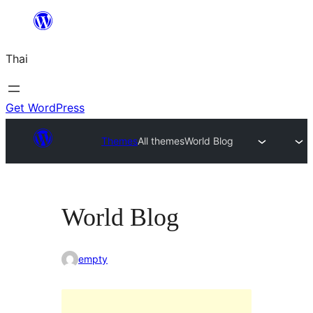
ข้าม
ไป
Thai
ยัง
เนื้อหา
Get WordPress
Themes
All themes
World Blog
World Blog
empty