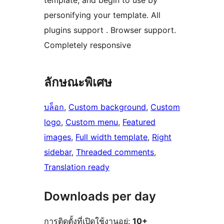
template, and begin to use by
personifying your template. All
plugins support . Browser support.
Completely responsive
ลักษณะพิเศษ
บล็อก
, 
Custom background
, 
Custom
logo
, 
Custom menu
, 
Featured
images
, 
Full width template
, 
Right
sidebar
, 
Threaded comments
, 
Translation ready
Downloads per day
การติดตั้งที่เปิดใช้งานอยู่:
10+