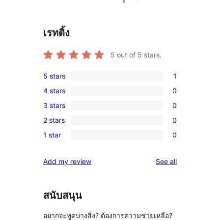
เรทติ้ง
5
out of 5 stars.
5 stars
1
1
4 stars
0
5-
0
3 stars
0
star
4-
0
review
2 stars
0
star
3-
0
reviews
1 star
0
star
2-
0
reviews
star
1-
reviews
Add my review
See all
reviews
star
reviews
สนับสนุน
อยากจะพูดบางสิ่ง? ต้องการความช่วยเหลือ?