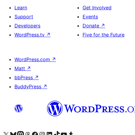
Learn
Get Involved
Support
Events
Developers
Donate
↗
WordPress.tv
↗
Five for the Future
WordPress.com
↗
Matt
↗
bbPress
↗
BuddyPress
↗
Visit our X (formerly Twitter) account
Visit our Bluesky account
Visit our Mastodon account
Visit our Threads account
Visit our Facebook page
Visit our Instagram account
Visit our LinkedIn account
Visit our TikTok account
Visit our YouTube channel
Visit our Tumblr account