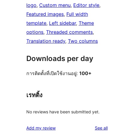
logo
, 
Custom menu
, 
Editor style
, 
Featured images
, 
Full width
template
, 
Left sidebar
, 
Theme
options
, 
Threaded comments
, 
Translation ready
, 
Two columns
Downloads per day
การติดตั้งที่เปิดใช้งานอยู่:
100+
เรทติ้ง
No reviews have been submitted yet.
reviews
Add my review
See all