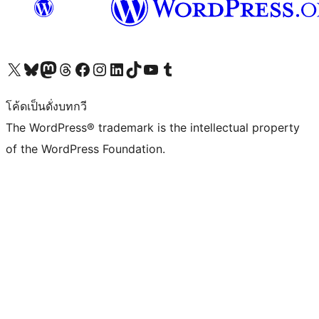
Visit our X (formerly Twitter) account
Visit our Bluesky account
Visit our Mastodon account
Visit our Threads account
Visit our Facebook page
Visit our Instagram account
Visit our LinkedIn account
Visit our TikTok account
Visit our YouTube channel
Visit our Tumblr account
โค้ดเป็นดั่งบทกวี
The WordPress® trademark is the intellectual property
of the WordPress Foundation.