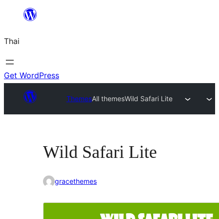
ข้าม
ไป
Thai
ยัง
เนื้อหา
Get WordPress
Themes
All themes
Wild Safari Lite
Wild Safari Lite
gracethemes