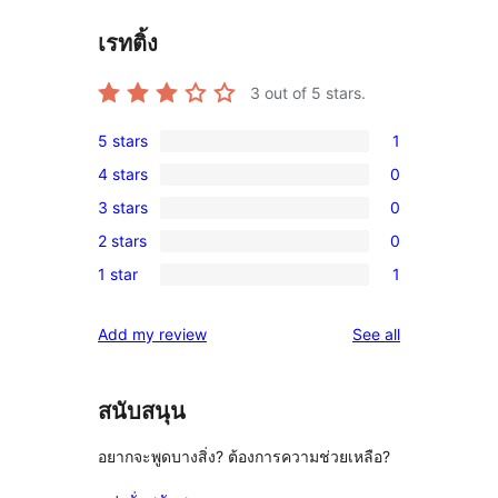
เรทติ้ง
3
out of 5 stars.
5 stars
1
1
4 stars
0
5-
0
3 stars
0
star
4-
0
review
2 stars
0
star
3-
0
reviews
1 star
1
star
2-
1
reviews
star
1-
reviews
Add my review
See all
reviews
star
review
สนับสนุน
อยากจะพูดบางสิ่ง? ต้องการความช่วยเหลือ?