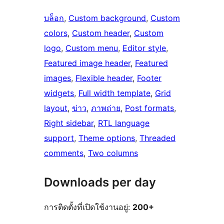
บล็อก
, 
Custom background
, 
Custom
colors
, 
Custom header
, 
Custom
logo
, 
Custom menu
, 
Editor style
, 
Featured image header
, 
Featured
images
, 
Flexible header
, 
Footer
widgets
, 
Full width template
, 
Grid
layout
, 
ข่าว
, 
ภาพถ่าย
, 
Post formats
, 
Right sidebar
, 
RTL language
support
, 
Theme options
, 
Threaded
comments
, 
Two columns
Downloads per day
การติดตั้งที่เปิดใช้งานอยู่:
200+