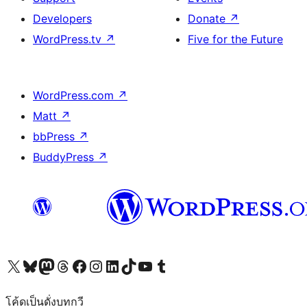
Developers
Donate
↗
WordPress.tv
↗
Five for the Future
WordPress.com
↗
Matt
↗
bbPress
↗
BuddyPress
↗
Visit our X (formerly Twitter) account
Visit our Bluesky account
Visit our Mastodon account
Visit our Threads account
Visit our Facebook page
Visit our Instagram account
Visit our LinkedIn account
Visit our TikTok account
Visit our YouTube channel
Visit our Tumblr account
โค้ดเป็นดั่งบทกวี