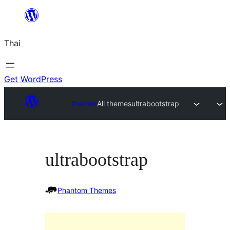
ข้าม
ไป
Thai
ยัง
เนื้อหา
Get WordPress
Themes
All themes
ultrabootstrap
ultrabootstrap
Phantom Themes