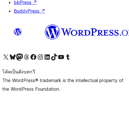
bbPress
↗
BuddyPress
↗
Visit our X (formerly Twitter) account
Visit our Bluesky account
Visit our Mastodon account
Visit our Threads account
Visit our Facebook page
Visit our Instagram account
Visit our LinkedIn account
Visit our TikTok account
Visit our YouTube channel
Visit our Tumblr account
โค้ดเป็นดั่งบทกวี
The WordPress® trademark is the intellectual property of
the WordPress Foundation.