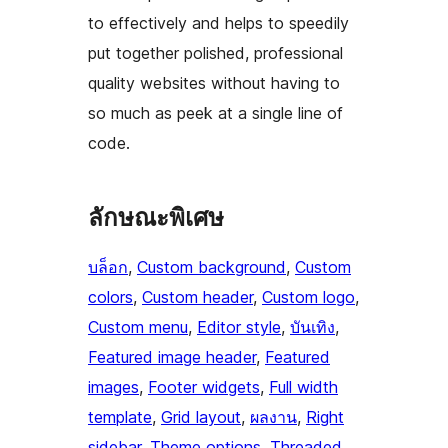
to effectively and helps to speedily
put together polished, professional
quality websites without having to
so much as peek at a single line of
code.
ลักษณะพิเศษ
บล็อก
, 
Custom background
, 
Custom
colors
, 
Custom header
, 
Custom logo
, 
Custom menu
, 
Editor style
, 
บันเทิง
, 
Featured image header
, 
Featured
images
, 
Footer widgets
, 
Full width
template
, 
Grid layout
, 
ผลงาน
, 
Right
sidebar
, 
Theme options
, 
Threaded