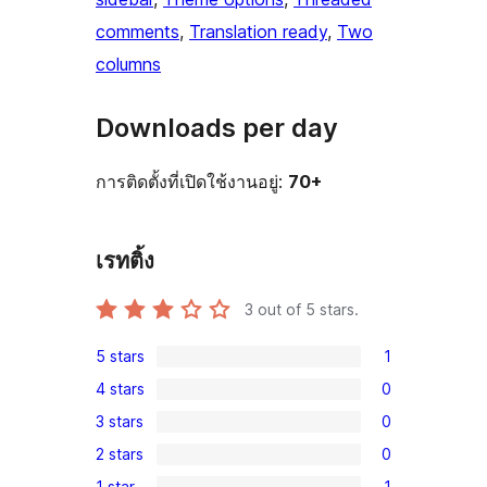
comments
, 
Translation ready
, 
Two
columns
Downloads per day
การติดตั้งที่เปิดใช้งานอยู่:
70+
เรทติ้ง
3
out of 5 stars.
5 stars
1
1
4 stars
0
5-
0
3 stars
0
star
4-
0
review
2 stars
0
star
3-
0
reviews
1 star
1