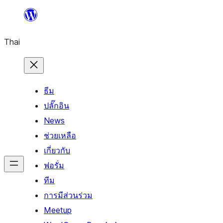
ข้าม
ไป
Thai
ยัง
เนื้อหา
ธีม
ปลั๊กอิน
News
ช่วยเหลือ
เกี่ยวกับ
ฟอรั่ม
ทีม
การมีส่วนร่วม
Meetup