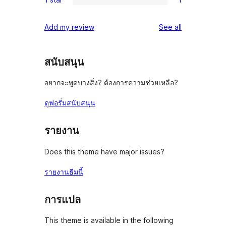
star
2-
1
reviews
star
1-
reviews
Add my review
See all
reviews
star
review
สนับสนุน
อยากจะพูดบางสิ่ง? ต้องการความช่วยเหลือ?
ดูฟอรั่มสนับสนุน
รายงาน
Does this theme have major issues?
รายงานธีมนี้
การแปล
This theme is available in the following