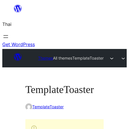
ข้าม
ไป
Thai
ยัง
เนื้อหา
Get WordPress
Themes
All themes
TemplateToaster
TemplateToaster
TemplateToaster