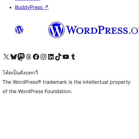
BuddyPress
↗
Visit our X (formerly Twitter) account
Visit our Bluesky account
Visit our Mastodon account
Visit our Threads account
Visit our Facebook page
Visit our Instagram account
Visit our LinkedIn account
Visit our TikTok account
Visit our YouTube channel
Visit our Tumblr account
โค้ดเป็นดั่งบทกวี
The WordPress® trademark is the intellectual property
of the WordPress Foundation.