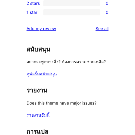
review
2 stars
0
star
3-
0
reviews
1 star
0
star
2-
0
reviews
star
1-
reviews
Add my review
See all
reviews
star
reviews
สนับสนุน
อยากจะพูดบางสิ่ง? ต้องการความช่วยเหลือ?
ดูฟอรั่มสนับสนุน
รายงาน
Does this theme have major issues?
รายงานธีมนี้
การแปล