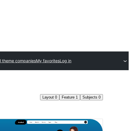
l theme companies
My favorites
Log in
Layout
0
Feature
1
Subjects
0