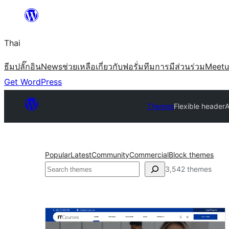
ข้าม
ไป
Thai
ยัง
เนื้อหา
ธีม
ปลั๊กอิน
News
ช่วยเหลือ
เกี่ยวกับ
ฟอรั่ม
ทีม
การมีส่วนร่วม
Meet
Get WordPress
Themes
Flexible header
A
Popular
Latest
Community
Commercial
Block themes
ค้นหา
3,542 themes
Flexible
header