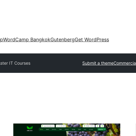
up
WordCamp Bangkok
Gutenberg
Get WordPress
ster IT Courses
Submit a theme
Commercia