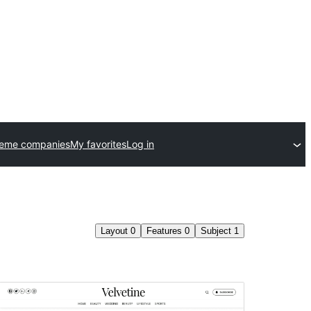
heme companies
My favorites
Log in
Layout
0
Features
0
Subject
1