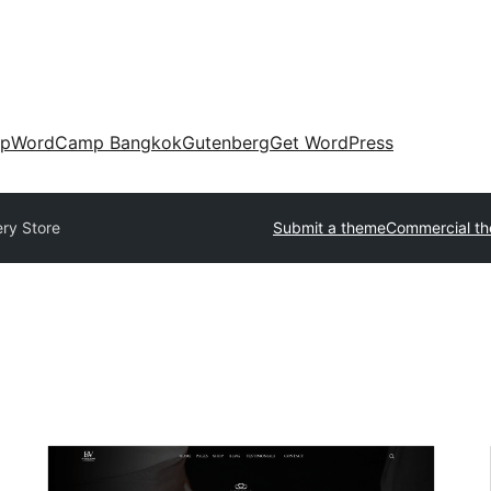
up
WordCamp Bangkok
Gutenberg
Get WordPress
ry Store
Submit a theme
Commercial t