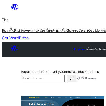
ข้าม
ไป
Thai
ยัง
เนื้อหา
ธีม
ปลั๊กอิน
News
ช่วยเหลือ
เกี่ยวกับ
ฟอรั่ม
ทีม
การมีส่วนร่วม
Meet
Get WordPress
Themes
บล็อก
Perfume
Popular
Latest
Community
Commercial
Block themes
ค้นหา
7,172 themes
บล็อก