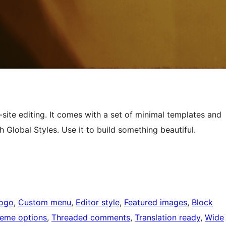
-site editing. It comes with a set of minimal templates and
 Global Styles. Use it to build something beautiful.
logo
, 
Custom menu
, 
Editor style
, 
Featured images
, 
Block
eme options
, 
Threaded comments
, 
Translation ready
, 
Wide