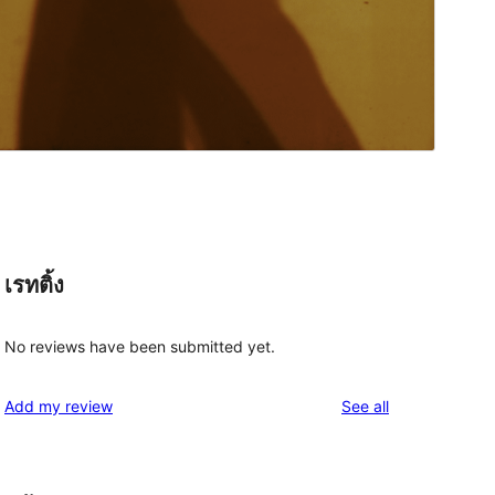
เรทติ้ง
No reviews have been submitted yet.
reviews
Add my review
See all