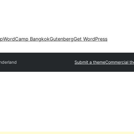
up
WordCamp Bangkok
Gutenberg
Get WordPress
nderland
Submit a theme
Commercial t