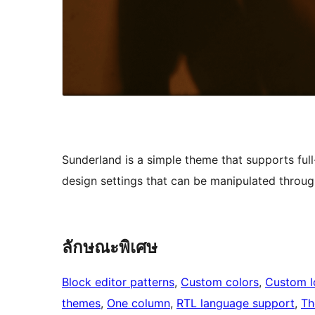
Sunderland is a simple theme that supports full
design settings that can be manipulated through
ลักษณะพิเศษ
Block editor patterns
, 
Custom colors
, 
Custom 
themes
, 
One column
, 
RTL language support
, 
Th