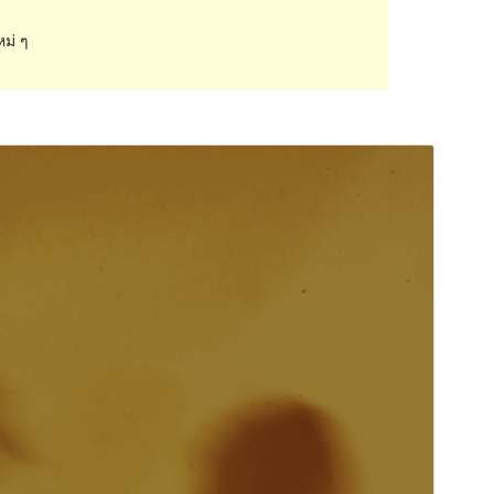
หม่ ๆ
ดูก่อน
ดาวน์โหลด
รุ่น
1.0.5
Last updated
เดือน วัน, ปี
Active installations
400+
WordPress version
6.0
PHP version
5.7
Theme homepage