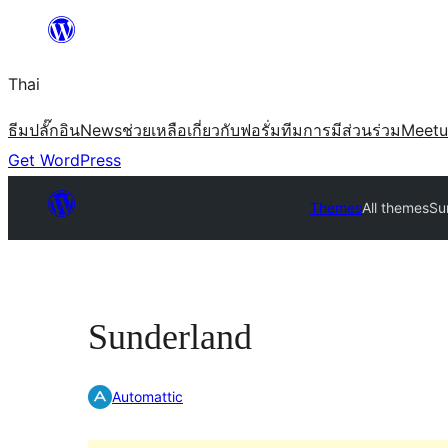
ข้าม
ไป
Thai
ยัง
เนื้อหา
ธีม
ปลั๊กอิน
News
ช่วยเหลือ
เกี่ยวกับ
ฟอรั่ม
ทีม
การมีส่วนร่วม
Meet
Get WordPress
Themes
All themes
Su
Sunderland
Automattic