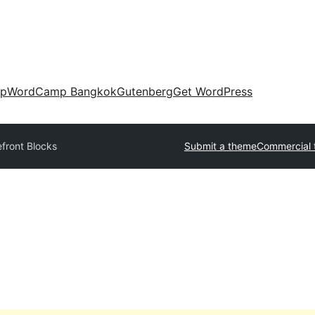
up
WordCamp Bangkok
Gutenberg
Get WordPress
efront Blocks
Submit a theme
Commercial