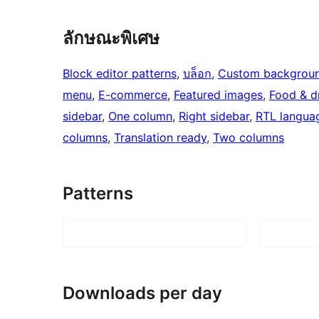
ลักษณะพิเศษ
Block editor patterns
, 
บล็อก
, 
Custom backgrou
menu
, 
E-commerce
, 
Featured images
, 
Food & d
sidebar
, 
One column
, 
Right sidebar
, 
RTL langua
columns
, 
Translation ready
, 
Two columns
Patterns
Downloads per day