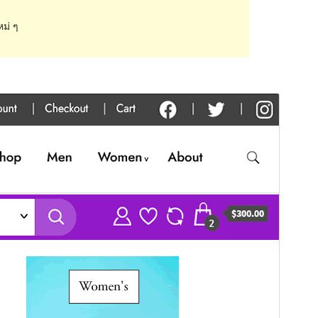
หม่ ๆ
Commercial theme
This theme is free but offers additional paid
commercial upgrades or support.
View support
ดูก่อน
ดาวน์โหลด
นี่เป็นธีมลูกของ
Best Shop
รุ่น
1.0.2
Last updated
เดือน วัน, ปี
Active installations
90+
PHP version
5.6