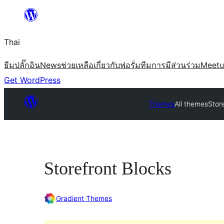
ข้าม
ไป
Thai
ยัง
เนื้อหา
ธีม
ปลั๊กอิน
News
ช่วยเหลือ
เกี่ยวกับ
ฟอรั่ม
ทีม
การมีส่วนร่วม
Meet
Get WordPress
Themes
All themes
Stor
Storefront Blocks
Gradient Themes