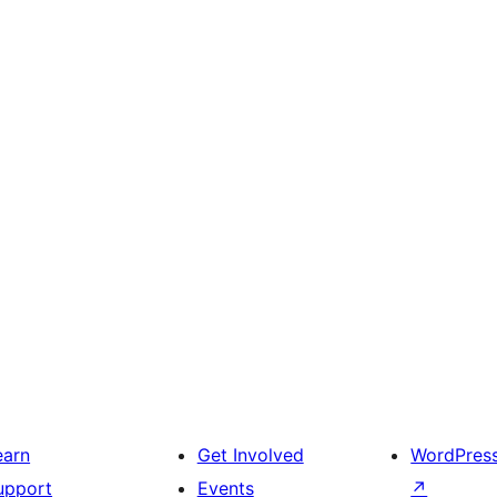
earn
Get Involved
WordPres
upport
Events
↗