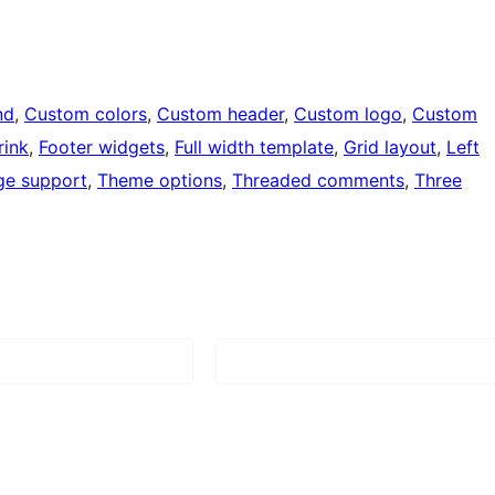
nd
, 
Custom colors
, 
Custom header
, 
Custom logo
, 
Custom
rink
, 
Footer widgets
, 
Full width template
, 
Grid layout
, 
Left
ge support
, 
Theme options
, 
Threaded comments
, 
Three