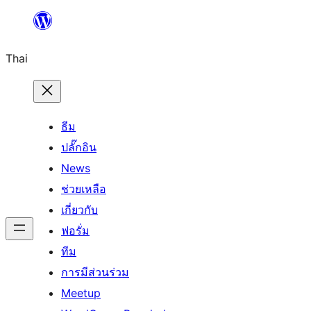
ข้าม
ไป
Thai
ยัง
เนื้อหา
ธีม
ปลั๊กอิน
News
ช่วยเหลือ
เกี่ยวกับ
ฟอรั่ม
ทีม
การมีส่วนร่วม
Meetup