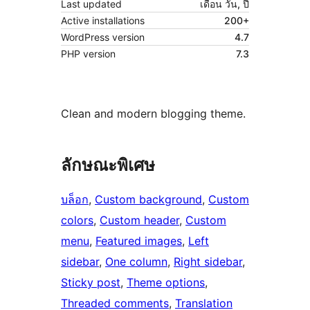
Last updated
เดือน วัน, ปี
Active installations
200+
WordPress version
4.7
PHP version
7.3
Clean and modern blogging theme.
ลักษณะพิเศษ
บล็อก
, 
Custom background
, 
Custom
colors
, 
Custom header
, 
Custom
menu
, 
Featured images
, 
Left
sidebar
, 
One column
, 
Right sidebar
, 
Sticky post
, 
Theme options
, 
Threaded comments
, 
Translation