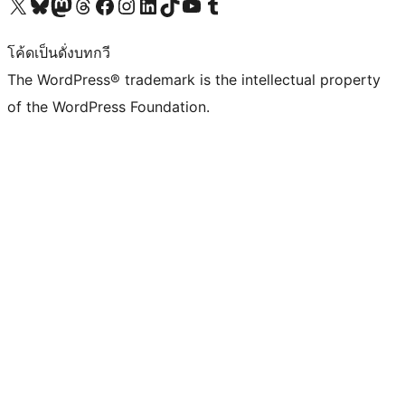
Visit our X (formerly Twitter) account
Visit our Bluesky account
Visit our Mastodon account
Visit our Threads account
Visit our Facebook page
Visit our Instagram account
Visit our LinkedIn account
Visit our TikTok account
Visit our YouTube channel
Visit our Tumblr account
โค้ดเป็นดั่งบทกวี
The WordPress® trademark is the intellectual property
of the WordPress Foundation.