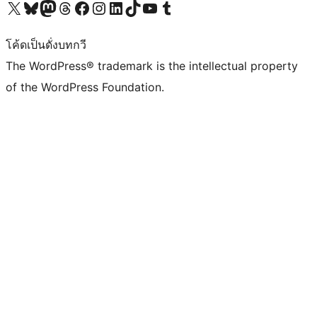
Visit our X (formerly Twitter) account
Visit our Bluesky account
Visit our Mastodon account
Visit our Threads account
Visit our Facebook page
Visit our Instagram account
Visit our LinkedIn account
Visit our TikTok account
Visit our YouTube channel
Visit our Tumblr account
โค้ดเป็นดั่งบทกวี
The WordPress® trademark is the intellectual property
of the WordPress Foundation.