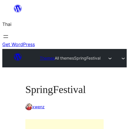
ข้าม
ไป
Thai
ยัง
เนื้อหา
Get WordPress
Themes
All themes
SpringFestival
SpringFestival
xwenz