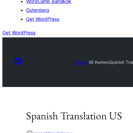
WordCamp Bangkok
Gutenberg
Get WordPress
Get WordPress
Themes
All themes
Spanish Tra
Spanish Translation US