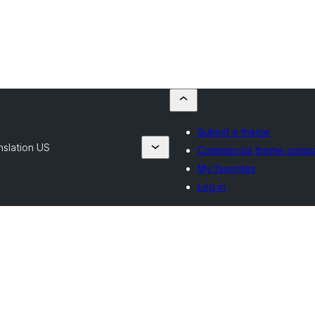
Submit a theme
nslation US
Commercial theme comp
My favorites
Log in