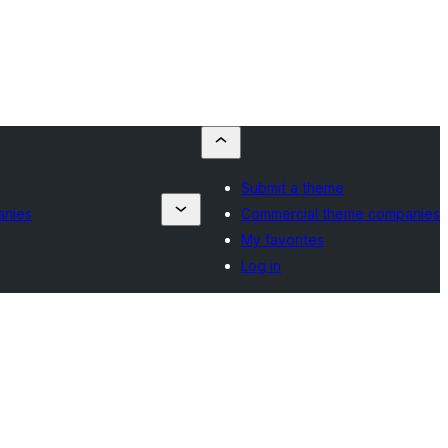
Submit a theme
anies
Commercial theme companies
My favorites
Log in