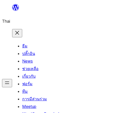
ข้าม
ไป
Thai
ยัง
เนื้อหา
ธีม
ปลั๊กอิน
News
ช่วยเหลือ
เกี่ยวกับ
ฟอรั่ม
ทีม
การมีส่วนร่วม
Meetup