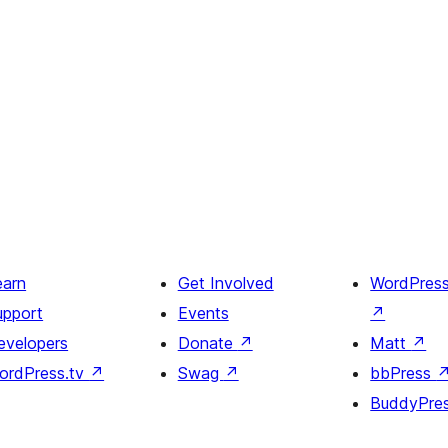
earn
Get Involved
WordPres
upport
Events
↗
evelopers
Donate
↗
Matt
↗
ordPress.tv
↗
Swag
↗
bbPress
BuddyPre