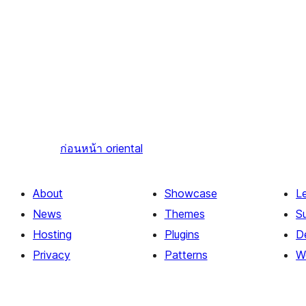
ก่อนหน้า
oriental
About
Showcase
L
News
Themes
S
Hosting
Plugins
D
Privacy
Patterns
W