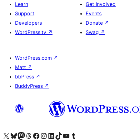
Learn
Get Involved
Support
Events
Developers
Donate
↗
WordPress.tv
↗
Swag
↗
WordPress.com
↗
Matt
↗
bbPress
↗
BuddyPress
↗
Visit our X (formerly Twitter) account
Visit our Bluesky account
Visit our Mastodon account
Visit our Threads account
Visit our Facebook page
Visit our Instagram account
Visit our LinkedIn account
Visit our TikTok account
Visit our YouTube channel
Visit our Tumblr account