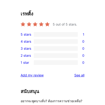
เรทติ้ง
5
out of 5 stars.
5 stars
1
1
4 stars
0
5-
0
3 stars
0
star
4-
0
review
2 stars
0
star
3-
0
reviews
1 star
0
star
2-
0
reviews
star
1-
reviews
Add my review
See all
reviews
star
reviews
สนับสนุน
อยากจะพูดบางสิ่ง? ต้องการความช่วยเหลือ?