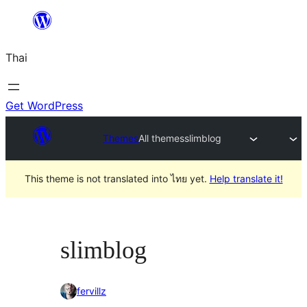
ข้าม
ไป
Thai
ยัง
เนื้อหา
Get WordPress
Themes
All themes
slimblog
This theme is not translated into ไทย yet.
Help translate it!
slimblog
fervillz