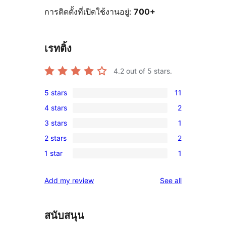
การติดตั้งที่เปิดใช้งานอยู่:
700+
เรทติ้ง
4.2
out of 5 stars.
5 stars
11
11
4 stars
2
5-
2
3 stars
1
star
4-
1
reviews
2 stars
2
star
3-
2
reviews
1 star
1
star
2-
1
review
star
1-
reviews
Add my review
See all
reviews
star
review
สนับสนุน