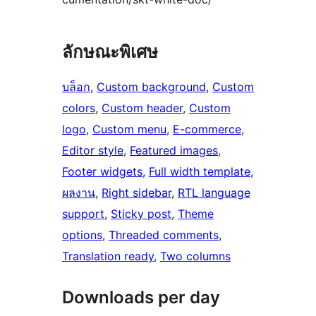
ลักษณะพิเศษ
บล็อก
, 
Custom background
, 
Custom
colors
, 
Custom header
, 
Custom
logo
, 
Custom menu
, 
E-commerce
, 
Editor style
, 
Featured images
, 
Footer widgets
, 
Full width template
, 
ผลงาน
, 
Right sidebar
, 
RTL language
support
, 
Sticky post
, 
Theme
options
, 
Threaded comments
, 
Translation ready
, 
Two columns
Downloads per day