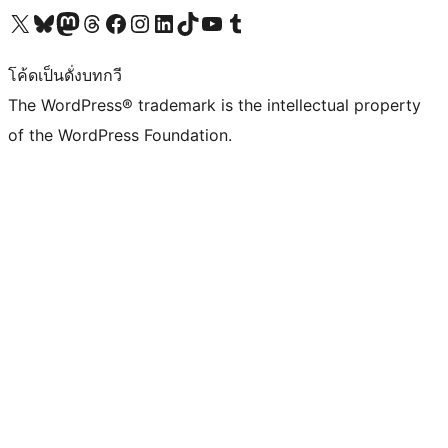
Visit our X (formerly Twitter) account
Visit our Bluesky account
Visit our Mastodon account
Visit our Threads account
Visit our Facebook page
Visit our Instagram account
Visit our LinkedIn account
Visit our TikTok account
Visit our YouTube channel
Visit our Tumblr account
โค้ดเป็นดั่งบทกวี
The WordPress® trademark is the intellectual property
of the WordPress Foundation.