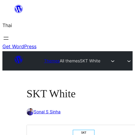
ข้าม
ไป
Thai
ยัง
เนื้อหา
Get WordPress
Themes
All themes
SKT White
SKT White
Sonal S Sinha