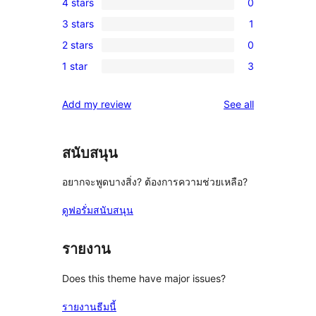
4 stars
0
5-
0
3 stars
1
star
4-
1
review
2 stars
0
star
3-
0
reviews
1 star
3
star
2-
3
review
star
1-
reviews
Add my review
See all
reviews
star
reviews
สนับสนุน
อยากจะพูดบางสิ่ง? ต้องการความช่วยเหลือ?
ดูฟอรั่มสนับสนุน
รายงาน
Does this theme have major issues?
รายงานธีมนี้