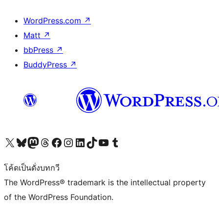
WordPress.com
↗
Matt
↗
bbPress
↗
BuddyPress
↗
Visit our X (formerly Twitter) account
Visit our Bluesky account
Visit our Mastodon account
Visit our Threads account
Visit our Facebook page
Visit our Instagram account
Visit our LinkedIn account
Visit our TikTok account
Visit our YouTube channel
Visit our Tumblr account
โค้ดเป็นดั่งบทกวี
The WordPress® trademark is the intellectual property
of the WordPress Foundation.