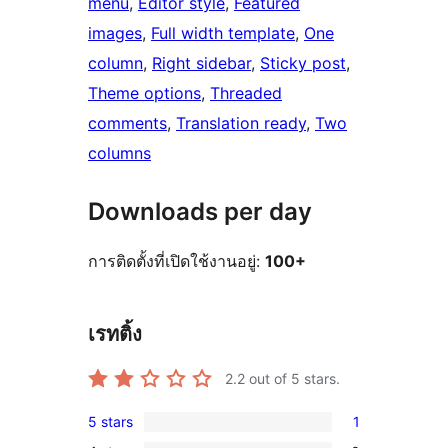
menu
, 
Editor style
, 
Featured
images
, 
Full width template
, 
One
column
, 
Right sidebar
, 
Sticky post
, 
Theme options
, 
Threaded
comments
, 
Translation ready
, 
Two
columns
Downloads per day
การติดตั้งที่เปิดใช้งานอยู่:
100+
เรทติ้ง
2.2
out of 5 stars.
5 stars
1
1