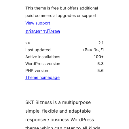
This theme is free but offers additional
paid commercial upgrades or support.
View support
ดูก่อน
ดาวน์โหลด
รุ่น
2.1
Last updated
เดือน วัน, ปี
Active installations
100+
WordPress version
5.3
PHP version
5.6
Theme homepage
SKT Bizness is a multipurpose
simple, flexible and adaptable
responsive business WordPress
theme which can cater to all kinds