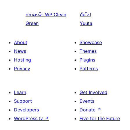
ก่อนหน้า
WP Clean
ถัดไป
Green
Yuuta
About
Showcase
News
Themes
Hosting
Plugins
Privacy
Patterns
Learn
Get Involved
Support
Events
Developers
Donate
↗
WordPress.tv
↗
Five for the Future