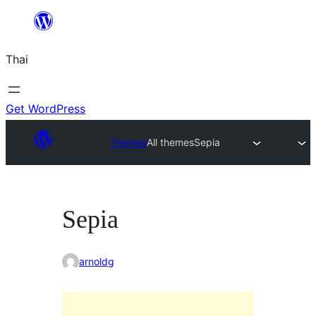
ข้าม
ไป
Thai
ยัง
เนื้อหา
Get WordPress
Themes
All themes
Sepia
Sepia
arnoldg