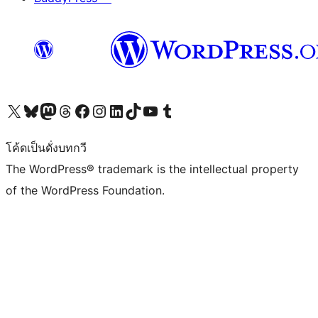
Visit our X (formerly Twitter) account
Visit our Bluesky account
Visit our Mastodon account
Visit our Threads account
Visit our Facebook page
Visit our Instagram account
Visit our LinkedIn account
Visit our TikTok account
Visit our YouTube channel
Visit our Tumblr account
โค้ดเป็นดั่งบทกวี
The WordPress® trademark is the intellectual property
of the WordPress Foundation.