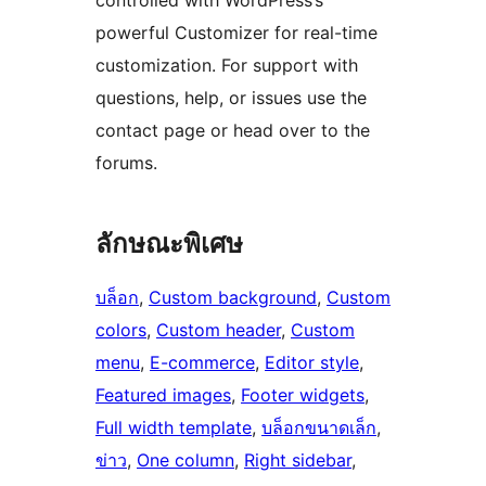
controlled with WordPress’s
powerful Customizer for real-time
customization. For support with
questions, help, or issues use the
contact page or head over to the
forums.
ลักษณะพิเศษ
บล็อก
, 
Custom background
, 
Custom
colors
, 
Custom header
, 
Custom
menu
, 
E-commerce
, 
Editor style
, 
Featured images
, 
Footer widgets
, 
Full width template
, 
บล็อกขนาดเล็ก
, 
ข่าว
, 
One column
, 
Right sidebar
, 