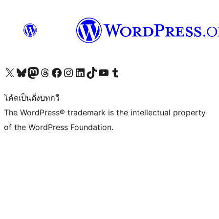
Visit our X (formerly Twitter) account
Visit our Bluesky account
Visit our Mastodon account
Visit our Threads account
Visit our Facebook page
Visit our Instagram account
Visit our LinkedIn account
Visit our TikTok account
Visit our YouTube channel
Visit our Tumblr account
โค้ดเป็นดั่งบทกวี
The WordPress® trademark is the intellectual property
of the WordPress Foundation.