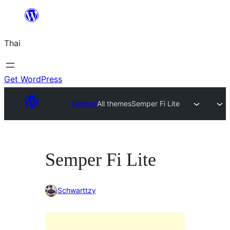
ข้าม
ไป
Thai
ยัง
เนื้อหา
Get WordPress
Themes
All themes
Semper Fi Lite
Semper Fi Lite
Schwarttzy