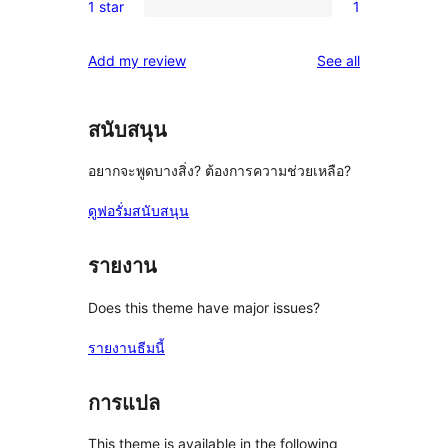
reviews
1 star
1
star
2-
1
reviews
star
1-
reviews
Add my review
See all
reviews
star
review
สนับสนุน
อยากจะพูดบางสิ่ง? ต้องการความช่วยเหลือ?
ดูฟอรั่มสนับสนุน
รายงาน
Does this theme have major issues?
รายงานธีมนี้
การแปล
This theme is available in the following