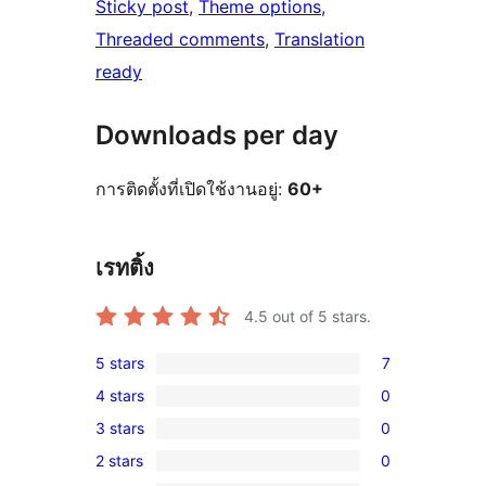
Sticky post
, 
Theme options
, 
Threaded comments
, 
Translation
ready
Downloads per day
การติดตั้งที่เปิดใช้งานอยู่:
60+
เรทติ้ง
4.5
out of 5 stars.
5 stars
7
7
4 stars
0
5-
0
3 stars
0
star
4-
0
reviews
2 stars
0
star
3-
0