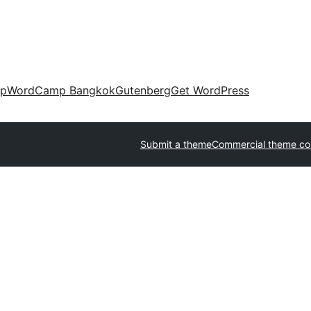
up
WordCamp Bangkok
Gutenberg
Get WordPress
Submit a theme
Commercial theme c