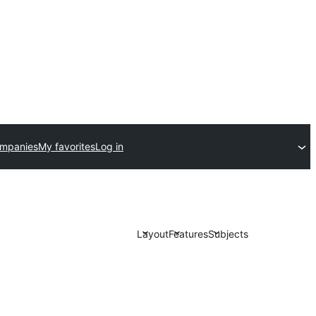
ompanies
My favorites
Log in
Layout
Features
Subjects