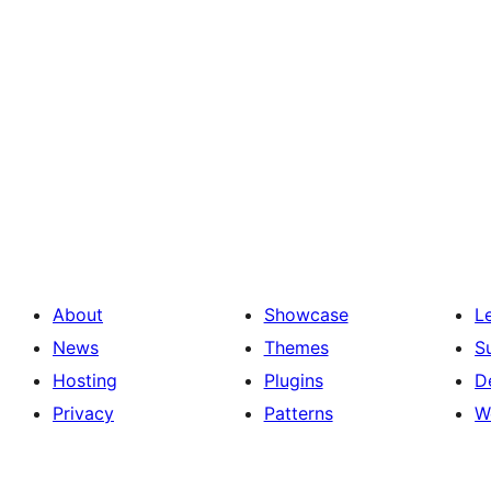
About
Showcase
L
News
Themes
S
Hosting
Plugins
D
Privacy
Patterns
W