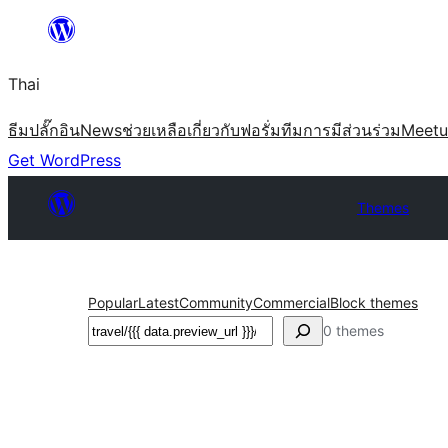
ข้าม
ไป
Thai
ยัง
เนื้อหา
ธีม
ปลั๊กอิน
News
ช่วยเหลือ
เกี่ยวกับ
ฟอรั่ม
ทีม
การมีส่วนร่วม
Meet
Get WordPress
Themes
Popular
Latest
Community
Commercial
Block themes
ค้นหา
0 themes