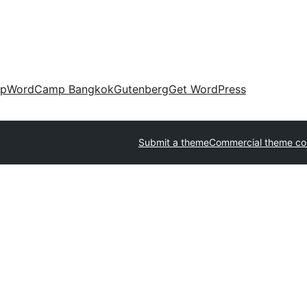
up
WordCamp Bangkok
Gutenberg
Get WordPress
Submit a theme
Commercial theme c