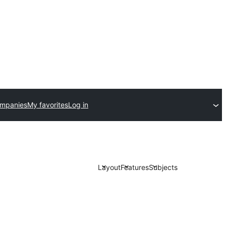
ompanies
My favorites
Log in
Layout
Features
Subjects