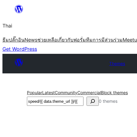
ข้าม
ไป
Thai
ยัง
เนื้อหา
ธีม
ปลั๊กอิน
News
ช่วยเหลือ
เกี่ยวกับ
ฟอรั่ม
ทีม
การมีส่วนร่วม
Meet
Get WordPress
Themes
Popular
Latest
Community
Commercial
Block themes
ค้นหา
0 themes