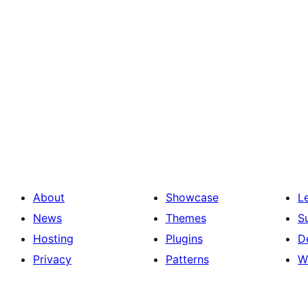
About
Showcase
L
News
Themes
S
Hosting
Plugins
D
Privacy
Patterns
W