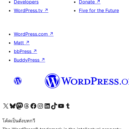
Developers
Donate
↗
WordPress.tv
↗
Five for the Future
WordPress.com
↗
Matt
↗
bbPress
↗
BuddyPress
↗
Visit our X (formerly Twitter) account
Visit our Bluesky account
Visit our Mastodon account
Visit our Threads account
Visit our Facebook page
Visit our Instagram account
Visit our LinkedIn account
Visit our TikTok account
Visit our YouTube channel
Visit our Tumblr account
โค้ดเป็นดั่งบทกวี