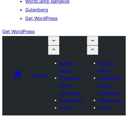
WordCamp Bangkok
Gutenberg
Get WordPress
Get WordPress
Submit a
Submit a
theme
theme
Themes
Commercial
Commercial
theme
theme
companies
companies
My favorites
My favorites
Log in
Log in