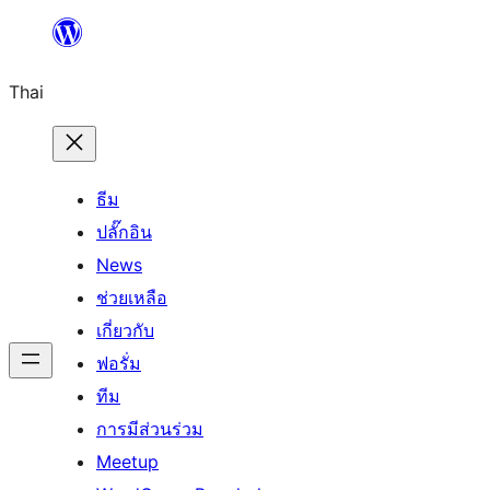
ข้าม
ไป
Thai
ยัง
เนื้อหา
ธีม
ปลั๊กอิน
News
ช่วยเหลือ
เกี่ยวกับ
ฟอรั่ม
ทีม
การมีส่วนร่วม
Meetup