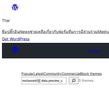
ข้าม
ไป
Thai
ยัง
เนื้อหา
ธีม
ปลั๊กอิน
News
ช่วยเหลือ
เกี่ยวกับ
ฟอรั่ม
ทีม
การมีส่วนร่วม
Meet
Get WordPress
Themes
Popular
Latest
Community
Commercial
Block themes
ค้นหา
0 themes