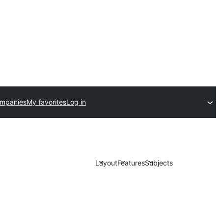
ompanies
My favorites
Log in
Layout
Features
Subjects