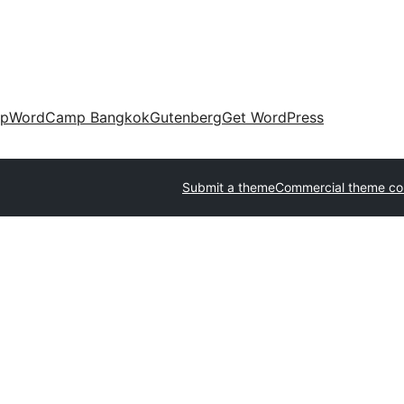
up
WordCamp Bangkok
Gutenberg
Get WordPress
Submit a theme
Commercial theme c