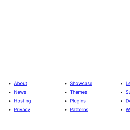
About
Showcase
L
News
Themes
S
Hosting
Plugins
D
Privacy
Patterns
W