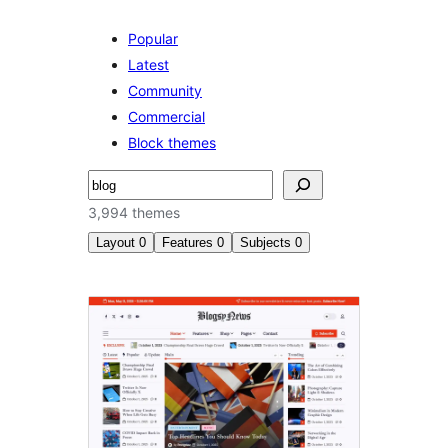
Popular
Latest
Community
Commercial
Block themes
ค้นหา
3,994 themes
Layout
0
Features
0
Subjects
0
Search
results