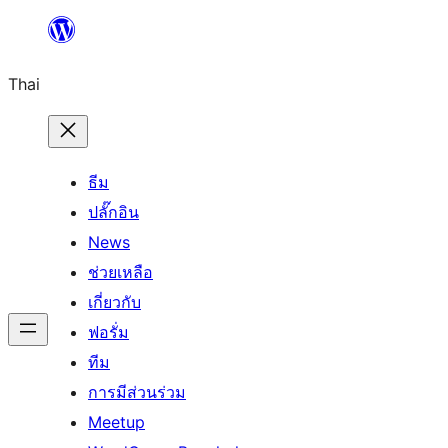
ข้าม
ไป
Thai
ยัง
เนื้อหา
ธีม
ปลั๊กอิน
News
ช่วยเหลือ
เกี่ยวกับ
ฟอรั่ม
ทีม
การมีส่วนร่วม
Meetup