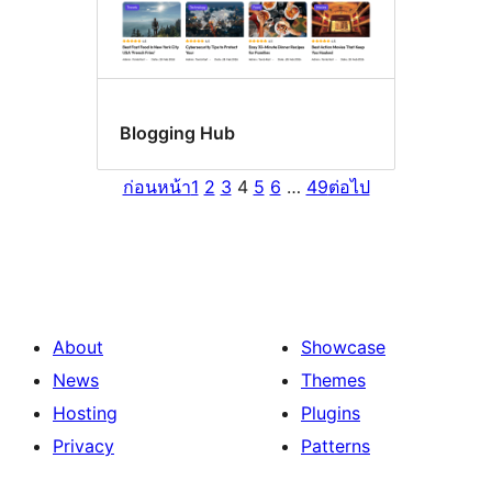
Blogging Hub
ก่อนหน้า
1
2
3
4
5
6
…
49
ต่อไป
About
Showcase
News
Themes
Hosting
Plugins
Privacy
Patterns