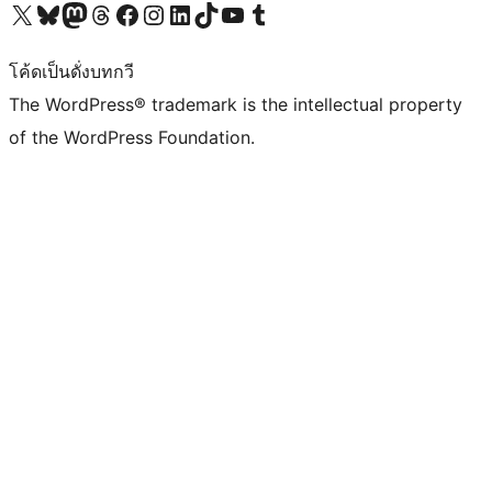
Visit our X (formerly Twitter) account
Visit our Bluesky account
Visit our Mastodon account
Visit our Threads account
Visit our Facebook page
Visit our Instagram account
Visit our LinkedIn account
Visit our TikTok account
Visit our YouTube channel
Visit our Tumblr account
โค้ดเป็นดั่งบทกวี
The WordPress® trademark is the intellectual property
of the WordPress Foundation.