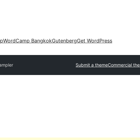
up
WordCamp Bangkok
Gutenberg
Get WordPress
ampler
Submit a theme
Commercial th