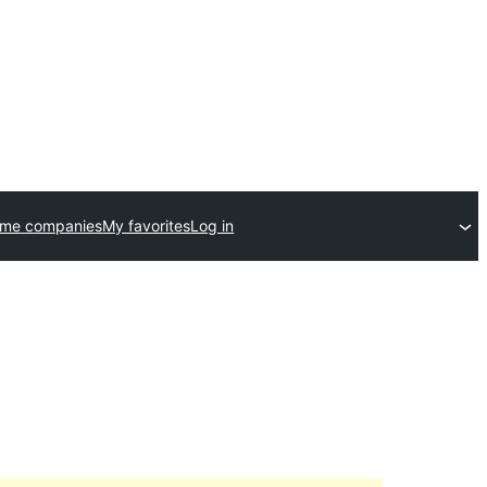
eme companies
My favorites
Log in