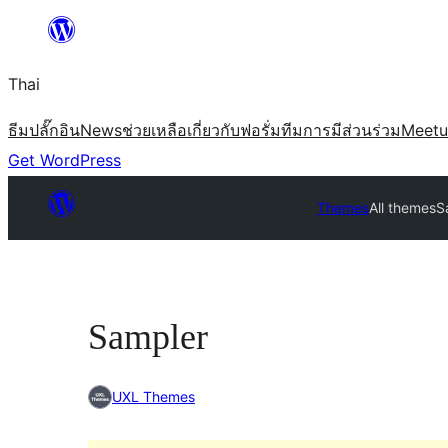
ข้าม
ไป
Thai
ยัง
เนื้อหา
ธีม
ปลั๊กอิน
News
ช่วยเหลือ
เกี่ยวกับ
ฟอรั่ม
ทีม
การมีส่วนร่วม
Meet
Get WordPress
Themes
All themes
S
Sampler
UXL Themes