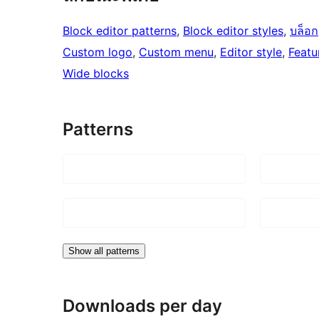
Block editor patterns
, 
Block editor styles
, 
บล็อก
Custom logo
, 
Custom menu
, 
Editor style
, 
Featu
Wide blocks
Patterns
Show all patterns
Downloads per day