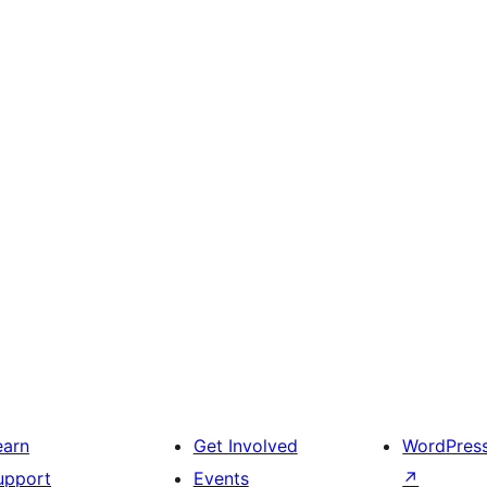
earn
Get Involved
WordPres
upport
Events
↗