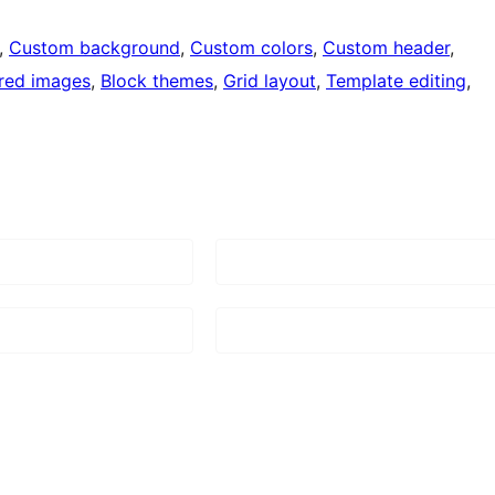
, 
Custom background
, 
Custom colors
, 
Custom header
, 
red images
, 
Block themes
, 
Grid layout
, 
Template editing
, 