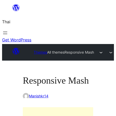
ข้าม
ไป
Thai
ยัง
เนื้อหา
Get WordPress
Themes
All themes
Responsive Mash
Responsive Mash
Manishkr14