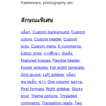
freelancers, photography etc.
ลักษณะพิเศษ
บล็อก
, 
Custom background
, 
Custom
colors
, 
Custom header
, 
Custom
logo
, 
Custom menu
, 
E-commerce
, 
Editor style
, 
การศึกษา
, 
บันเทิง
, 
Featured images
, 
Flexible header
, 
Footer widgets
, 
Full width template
, 
Grid layout
, 
Left sidebar
, 
บล็อก
ขนาดเล็ก
, 
ข่าว
, 
One column
, 
ผลงาน
, 
Post formats
, 
Right sidebar
, 
Sticky
post
, 
Theme options
, 
Threaded
comments
, 
Translation ready
, 
Two