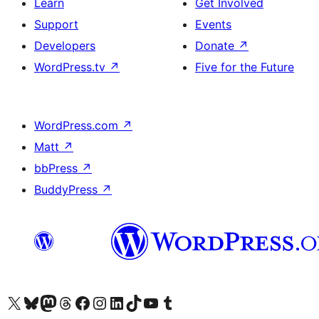
Learn
Get Involved
Support
Events
Developers
Donate
↗
WordPress.tv
↗
Five for the Future
WordPress.com
↗
Matt
↗
bbPress
↗
BuddyPress
↗
Visit our X (formerly Twitter) account
Visit our Bluesky account
Visit our Mastodon account
Visit our Threads account
Visit our Facebook page
Visit our Instagram account
Visit our LinkedIn account
Visit our TikTok account
Visit our YouTube channel
Visit our Tumblr account