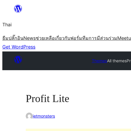
ข้าม
ไป
Thai
ยัง
เนื้อหา
ธีม
ปลั๊กอิน
News
ช่วยเหลือ
เกี่ยวกับ
ฟอรั่ม
ทีม
การมีส่วนร่วม
Meet
Get WordPress
Themes
All themes
Pr
Profit Lite
jetmonsters