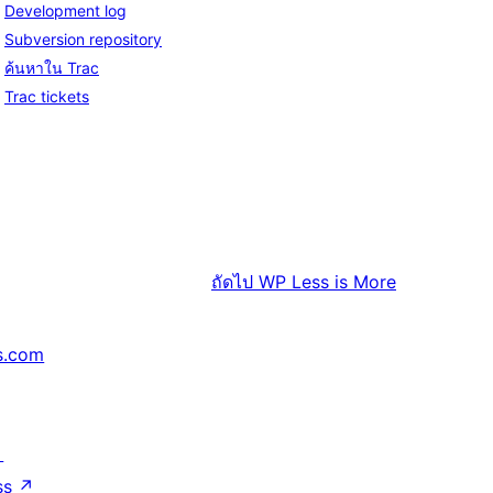
Development log
Subversion repository
ค้นหาใน Trac
Trac tickets
ถัดไป
WP Less is More
s.com
↗
ss
↗