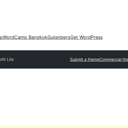
up
WordCamp Bangkok
Gutenberg
Get WordPress
ofit Lite
Submit a theme
Commercial th