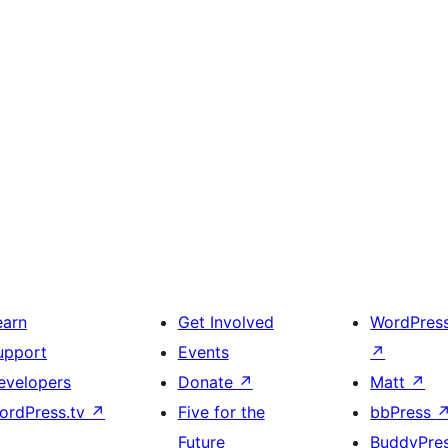
earn
Get Involved
WordPres
upport
Events
↗
evelopers
Donate
↗
Matt
↗
ordPress.tv
↗
Five for the
bbPress
Future
BuddyPre