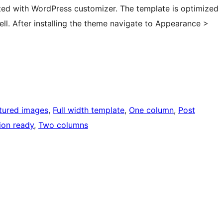
ted with WordPress customizer. The template is optimized
ll. After installing the theme navigate to Appearance >
tured images
, 
Full width template
, 
One column
, 
Post
ion ready
, 
Two columns