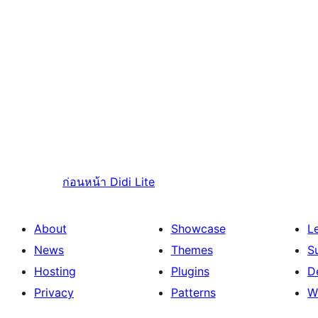
ก่อนหน้า
Didi Lite
About
Showcase
L
News
Themes
S
Hosting
Plugins
D
Privacy
Patterns
W