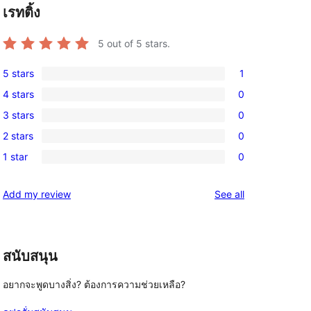
เรทติ้ง
5
out of 5 stars.
5 stars
1
1
4 stars
0
5-
0
3 stars
0
star
4-
0
review
2 stars
0
star
3-
0
reviews
1 star
0
star
2-
0
reviews
star
1-
reviews
Add my review
See all
reviews
star
reviews
สนับสนุน
อยากจะพูดบางสิ่ง? ต้องการความช่วยเหลือ?