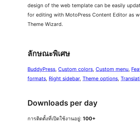
design of the web template can be easily upda
for editing with MotoPress Content Editor as we
Theme Wizard.
ลักษณะพิเศษ
BuddyPress
, 
Custom colors
, 
Custom menu
, 
Fea
formats
, 
Right sidebar
, 
Theme options
, 
Translat
Downloads per day
การติดตั้งที่เปิดใช้งานอยู่:
100+