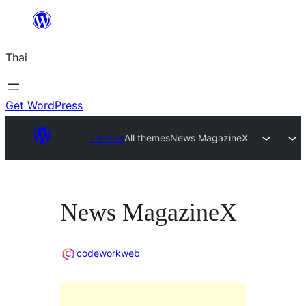
ข้าม
ไป
Thai
ยัง
เนื้อหา
Get WordPress
Themes
All themes
News MagazineX
News MagazineX
codeworkweb