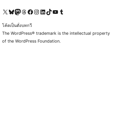
Visit our X (formerly Twitter) account
Visit our Bluesky account
Visit our Mastodon account
Visit our Threads account
Visit our Facebook page
Visit our Instagram account
Visit our LinkedIn account
Visit our TikTok account
Visit our YouTube channel
Visit our Tumblr account
โค้ดเป็นดั่งบทกวี
The WordPress® trademark is the intellectual property
of the WordPress Foundation.