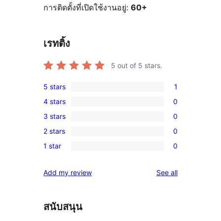
การติดตั้งที่เปิดใช้งานอยู่:
60+
เรทติ้ง
5
out of 5 stars.
5 stars
1
1
4 stars
0
5-
0
3 stars
0
star
4-
0
review
2 stars
0
star
3-
0
reviews
1 star
0
star
2-
0
reviews
star
1-
reviews
Add my review
See all
reviews
star
reviews
สนับสนุน