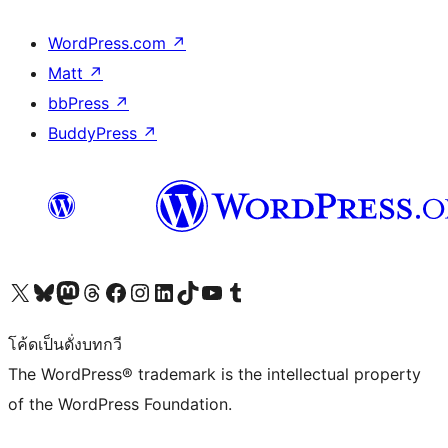
WordPress.com
↗
Matt
↗
bbPress
↗
BuddyPress
↗
Visit our X (formerly Twitter) account
Visit our Bluesky account
Visit our Mastodon account
Visit our Threads account
Visit our Facebook page
Visit our Instagram account
Visit our LinkedIn account
Visit our TikTok account
Visit our YouTube channel
Visit our Tumblr account
โค้ดเป็นดั่งบทกวี
The WordPress® trademark is the intellectual property
of the WordPress Foundation.