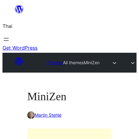
ข้าม
ไป
Thai
ยัง
เนื้อหา
Get WordPress
Themes
All themes
MiniZen
MiniZen
Martin Stehle