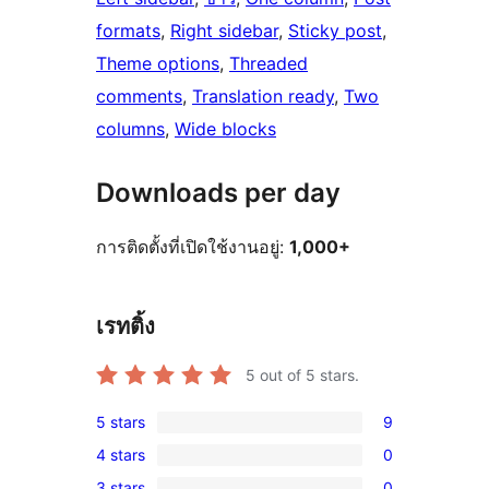
formats
, 
Right sidebar
, 
Sticky post
, 
Theme options
, 
Threaded
comments
, 
Translation ready
, 
Two
columns
, 
Wide blocks
Downloads per day
การติดตั้งที่เปิดใช้งานอยู่:
1,000+
เรทติ้ง
5
out of 5 stars.
5 stars
9
9
4 stars
0
5-
0
3 stars
0