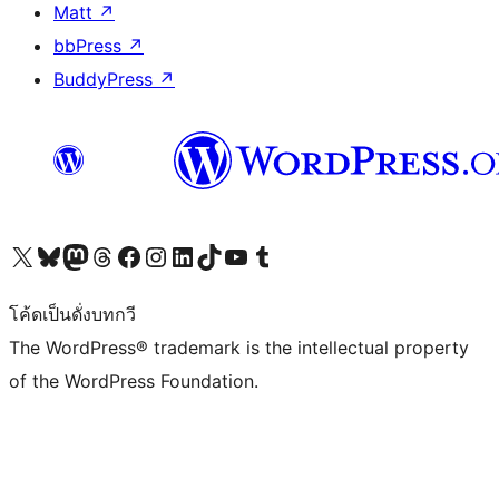
Matt
↗
bbPress
↗
BuddyPress
↗
Visit our X (formerly Twitter) account
Visit our Bluesky account
Visit our Mastodon account
Visit our Threads account
Visit our Facebook page
Visit our Instagram account
Visit our LinkedIn account
Visit our TikTok account
Visit our YouTube channel
Visit our Tumblr account
โค้ดเป็นดั่งบทกวี
The WordPress® trademark is the intellectual property
of the WordPress Foundation.