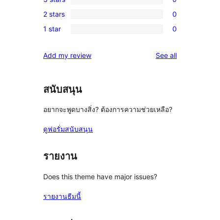
star
4-
0
reviews
2 stars
0
star
3-
0
reviews
1 star
0
star
2-
0
reviews
star
1-
reviews
Add my review
See all
reviews
star
reviews
สนับสนุน
อยากจะพูดบางสิ่ง? ต้องการความช่วยเหลือ?
ดูฟอรั่มสนับสนุน
รายงาน
Does this theme have major issues?
รายงานธีมนี้