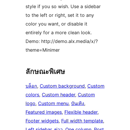
style if you so wish. Use a sidebar
to the left or right, set it to any
color you want, or disable it
entirely for a more clean look.
Demo: http://demo.alx.media/x/?
theme=Minimer
ลักษณะพิเศษ
บล็อก
, 
Custom background
, 
Custom
colors
, 
Custom header
, 
Custom
logo
, 
Custom menu
, 
บันเทิง
, 
Featured images
, 
Flexible header
, 
Footer widgets
, 
Full width template
, 
Left sidebar
, 
ข่าว
, 
One column
, 
Post