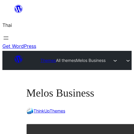
ข้าม
ไป
Thai
ยัง
เนื้อหา
Get WordPress
Themes
All themes
Melos Business
Melos Business
ThinkUpThemes