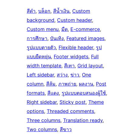
สีดำ
, 
บล็อก
, 
สีน้ำเงิน
, 
Custom
background
, 
Custom header
, 
Custom menu
, 
มืด
, 
E-commerce
, 
การศึกษา
, 
บันเทิง
, 
Featured images
, 
รูปแบบตายตัว
, 
Flexible header
, 
รูป
แบบยืดหยุ่น
, 
Footer widgets
, 
Full
width template
, 
สีเทา
, 
Grid layout
, 
Left sidebar
, 
สว่าง
, 
ข่าว
, 
One
column
, 
สีส้ม
, 
ภาพถ่าย
, 
ผลงาน
, 
Post
formats
, 
สีแดง
, 
รูปแบบตอบสนองผู้ใช้
, 
Right sidebar
, 
Sticky post
, 
Theme
options
, 
Threaded comments
, 
Three columns
, 
Translation ready
, 
Two columns
, 
สีขาว