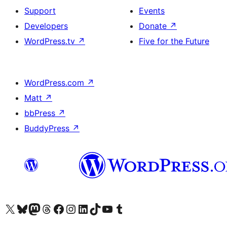
Support
Events
Developers
Donate
↗
WordPress.tv
↗
Five for the Future
WordPress.com
↗
Matt
↗
bbPress
↗
BuddyPress
↗
Visit our X (formerly Twitter) account
Visit our Bluesky account
Visit our Mastodon account
Visit our Threads account
Visit our Facebook page
Visit our Instagram account
Visit our LinkedIn account
Visit our TikTok account
Visit our YouTube channel
Visit our Tumblr account